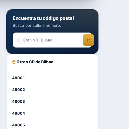
Encuentra tu código postal
Busca por calle o número.
Ir
Otros CP de Bilbao
48001
48002
48003
48004
48005