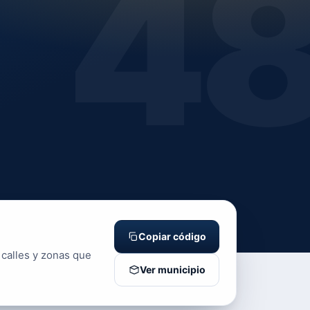
4
Copiar código
 calles y zonas que
Ver municipio