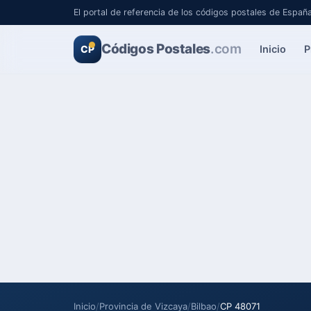
El portal de referencia de los códigos postales de Españ
Códigos Postales
.com
Inicio
P
CP
Inicio
/
Provincia de Vizcaya
/
Bilbao
/
CP 48071