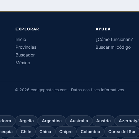
EXPLORAR
AYUDA
Inicio
¿Cómo funcionan?
Provincias
Buscar mi código
Buscador
México
© 2026 codigopostales.com · Datos con fines informativos
dorra
Argelia
Argentina
Australia
Austria
Azerbaiy
hequia
Chile
China
Chipre
Colombia
Corea del Sur