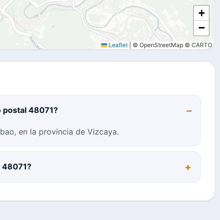
+
−
Leaflet
|
© OpenStreetMap © CARTO
o postal 48071?
bao, en la provincia de Vizcaya.
al 48071?