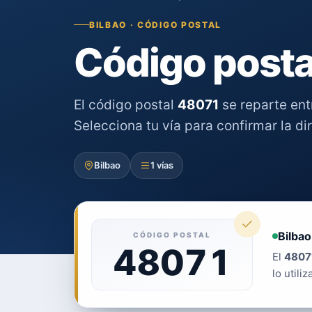
BILBAO · CÓDIGO POSTAL
Código posta
El código postal
48071
se reparte en
Selecciona tu vía para confirmar la di
Bilbao
1 vías
Bilbao
CÓDIGO POSTAL
48071
El
4807
lo utiliz