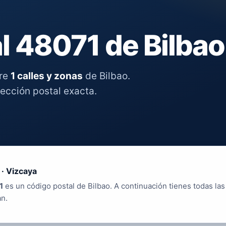
l 48071 de Bilbao
tre
1 calles y zonas
de Bilbao.
rección postal exacta.
 · Vizcaya
1
es un código postal de Bilbao. A continuación tienes todas las
an.