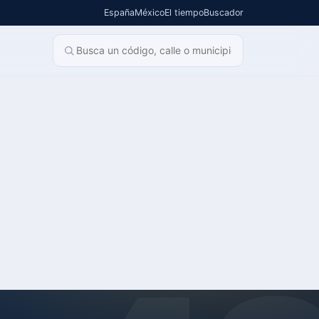
España
México
El tiempo
Buscador