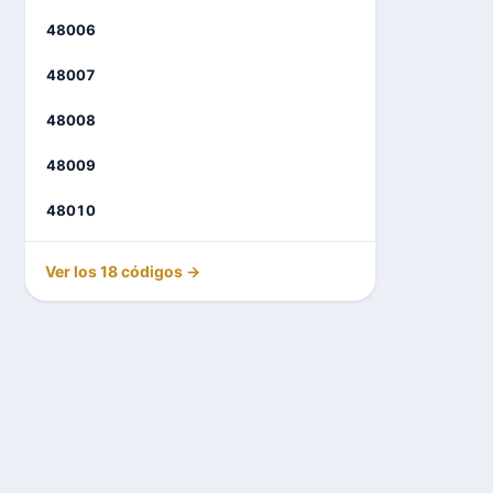
48006
48007
48008
48009
48010
Ver los 18 códigos →