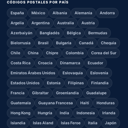
CÓDIGOS POSTALES POR PAÍS
España
México
Albania
Alemania
Andorra
Argelia
Argentina
Australia
Austria
Azerbaiyán
Bangladés
Bélgica
Bermudas
Bielorrusia
Brasil
Bulgaria
Canadá
Chequia
Chile
China
Chipre
Colombia
Corea del Sur
Costa Rica
Croacia
Dinamarca
Ecuador
Emiratos Árabes Unidos
Eslovaquia
Eslovenia
Estados Unidos
Estonia
Filipinas
Finlandia
Francia
Gibraltar
Groenlandia
Guadalupe
Guatemala
Guayana Francesa
Haití
Honduras
Hong Kong
Hungría
India
Indonesia
Irlanda
Islandia
Islas Aland
Islas Feroe
Italia
Japón