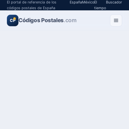
El portal de referencia de los
España
México
El
Buscador
códigos postales de España
tiempo
Códigos Postales
.com
CP