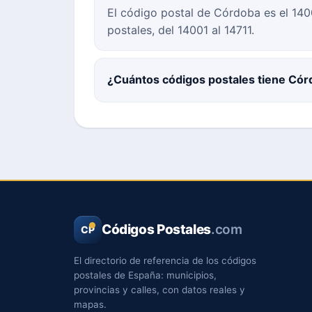
El código postal de Córdoba es el 140
postales, del 14001 al 14711.
¿Cuántos códigos postales tiene Có
Códigos Postales
.com
CP
El directorio de referencia de los códigos
postales de España: municipios,
provincias y calles, con datos reales y
mapas.