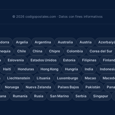
© 2026 codigopostales.com · Datos con fines informativos
dorra
Argelia
Argentina
Australia
Austria
Azerbaiy
hequia
Chile
China
Chipre
Colombia
Corea del Sur
a
Eslovenia
Estados Unidos
Estonia
Filipinas
Finlan
Haití
Honduras
Hong Kong
Hungría
India
Indonesi
a
Liechtenstein
Lituania
Luxemburgo
Macao
Macedo
Noruega
Nueva Zelanda
Países Bajos
Pakistán
Pan
cana
Rumanía
Rusia
San Marino
Serbia
Singapur