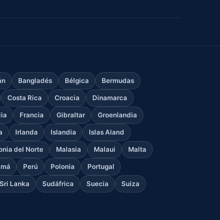
án
Bangladés
Bélgica
Bermudas
Costa Rica
Croacia
Dinamarca
dia
Francia
Gibraltar
Groenlandia
a
Irlanda
Islandia
Islas Aland
nia del Norte
Malasia
Malaui
Malta
amá
Perú
Polonia
Portugal
Sri Lanka
Sudáfrica
Suecia
Suiza