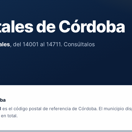
ales de Córdoba
ales
, del 14001 al 14711. Consúltalos
.
ba
1
es el código postal de referencia de Córdoba. El municipio di
en total.