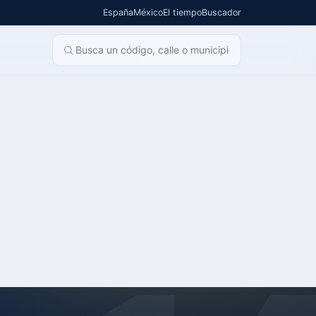
España
México
El tiempo
Buscador