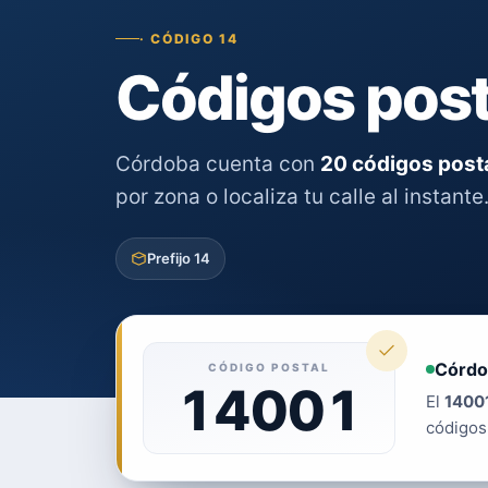
· CÓDIGO 14
Códigos post
Córdoba cuenta con
20 códigos post
por zona o localiza tu calle al instante
Prefijo 14
Córdo
CÓDIGO POSTAL
14001
El
1400
códigos 