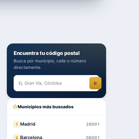
Encuentra tu código postal
Busca por municipio, calle o número
directamente.
Ir
Municipios más buscados
Madrid
28001
1
Barcelona
08001
2