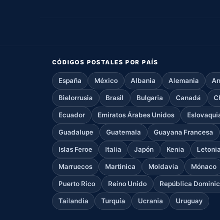
CÓDIGOS POSTALES POR PAÍS
España
México
Albania
Alemania
An
Bielorrusia
Brasil
Bulgaria
Canadá
C
Ecuador
Emiratos Árabes Unidos
Eslovaqui
Guadalupe
Guatemala
Guayana Francesa
Islas Feroe
Italia
Japón
Kenia
Letoni
Marruecos
Martinica
Moldavia
Mónaco
Puerto Rico
Reino Unido
República Domini
Tailandia
Turquía
Ucrania
Uruguay