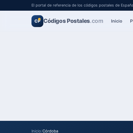
El portal de referencia de los códigos postales de Españ
Códigos Postales
.com
Inicio
P
CP
Inicio
/
Córdoba