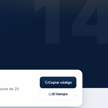
1
Copiar código
spone de 20
El tiempo