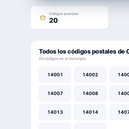
Códigos postales
20
Todos los códigos postales de
20 códigos en el municipio
14001
14002
140
14007
14008
140
14013
14014
140