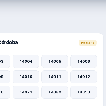
 Córdoba
Prefijo 14
03
14004
14005
14006
09
14010
14011
14012
70
14071
14080
14350