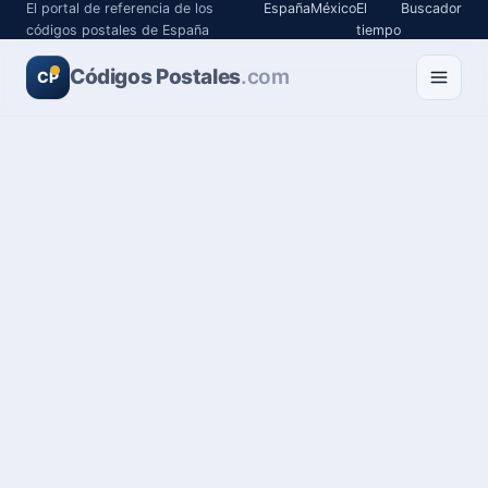
El portal de referencia de los
España
México
El
Buscador
códigos postales de España
tiempo
Códigos Postales
.com
CP