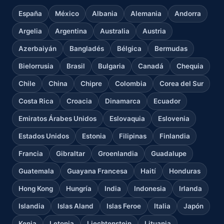
España
México
Albania
Alemania
Andorra
Argelia
Argentina
Australia
Austria
Azerbaiyán
Bangladés
Bélgica
Bermudas
Bielorrusia
Brasil
Bulgaria
Canadá
Chequia
Chile
China
Chipre
Colombia
Corea del Sur
Costa Rica
Croacia
Dinamarca
Ecuador
Emiratos Árabes Unidos
Eslovaquia
Eslovenia
Estados Unidos
Estonia
Filipinas
Finlandia
Francia
Gibraltar
Groenlandia
Guadalupe
Guatemala
Guayana Francesa
Haití
Honduras
Hong Kong
Hungría
India
Indonesia
Irlanda
Islandia
Islas Aland
Islas Feroe
Italia
Japón
Kenia
Letonia
Liechtenstein
Lituania