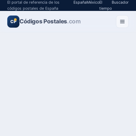
El portal de referencia de los
España
México
El
Buscador
códigos postales de España
tiempo
Códigos Postales
.com
CP