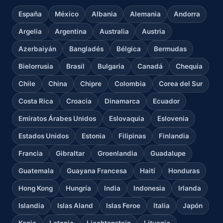
España
México
Albania
Alemania
Andorra
Argelia
Argentina
Australia
Austria
Azerbaiyán
Bangladés
Bélgica
Bermudas
Bielorrusia
Brasil
Bulgaria
Canadá
Chequia
Chile
China
Chipre
Colombia
Corea del Sur
Costa Rica
Croacia
Dinamarca
Ecuador
Emiratos Árabes Unidos
Eslovaquia
Eslovenia
Estados Unidos
Estonia
Filipinas
Finlandia
Francia
Gibraltar
Groenlandia
Guadalupe
Guatemala
Guayana Francesa
Haití
Honduras
Hong Kong
Hungría
India
Indonesia
Irlanda
Islandia
Islas Aland
Islas Feroe
Italia
Japón
Kenia
Letonia
Liechtenstein
Lituania