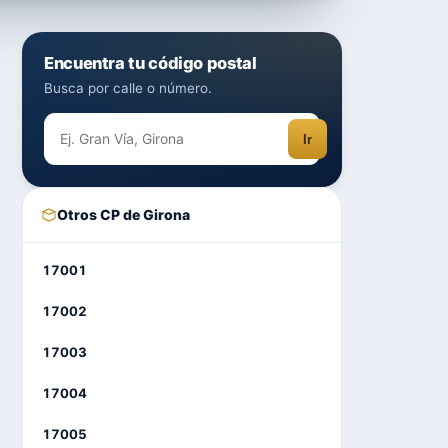
Encuentra tu código postal
Busca por calle o número.
Ir
Otros CP de Girona
17001
17002
17003
17004
17005