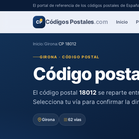
El portal de referencia de los códigos postales de Españ
Códigos Postales
.com
Inicio
P
CP
Inicio
/
Girona
/
CP 18012
GIRONA · CÓDIGO POSTAL
Código posta
El código postal
18012
se reparte ent
Selecciona tu vía para confirmar la di
Girona
62 vías