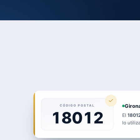
Giron
CÓDIGO POSTAL
18012
El
1801
lo utiliz