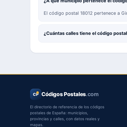
¿A qué municipio pertenece el códig
El código postal 18012 pertenece a Gi
¿Cuántas calles tiene el código posta
Códigos Postales
.com
CP
El directorio de referencia de los códigos
postales de España: municipios,
provincias y calles, con datos reales y
mapas.