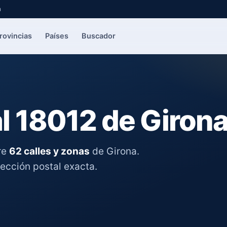
a
rovincias
Países
Buscador
l 18012 de Giron
re
62 calles y zonas
de Girona.
rección postal exacta.