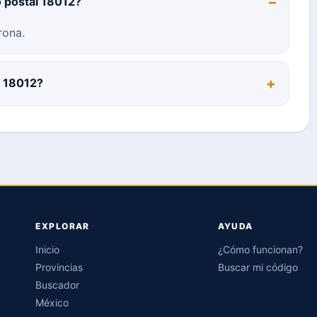
o postal 18012?
rona.
l 18012?
EXPLORAR
AYUDA
Inicio
¿Cómo funcionan?
Provincias
Buscar mi código
Buscador
México