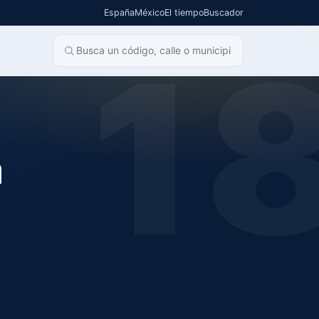
España
México
El tiempo
Buscador
1
a