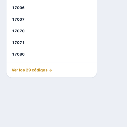
17006
17007
17070
17071
17080
Ver los 29 códigos →