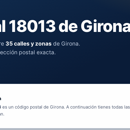
l 18013 de Giron
re
35 calles y zonas
de Girona.
rección postal exacta.
a
3
es un código postal de Girona. A continuación tienes todas las
an.