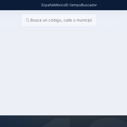
España
México
El tiempo
Buscador