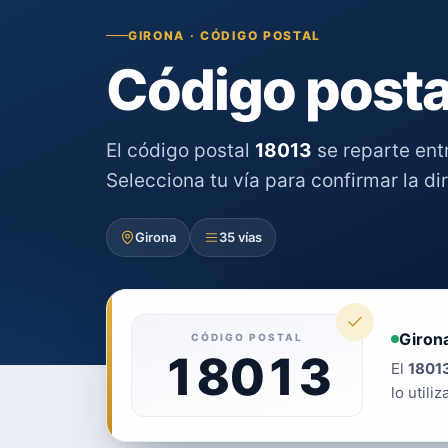
GIRONA · CÓDIGO POSTAL
Código posta
El código postal
18013
se reparte ent
Selecciona tu vía para confirmar la di
Girona
35 vías
Giron
CÓDIGO POSTAL
18013
El
1801
lo utiliz