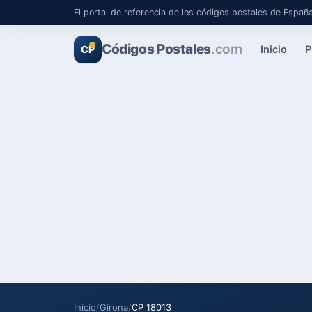
El portal de referencia de los códigos postales de Españ
Códigos Postales
.com
Inicio
P
CP
Inicio
/
Girona
/
CP 18013