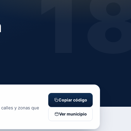
1
a
Copiar código
 calles y zonas que
Ver municipio