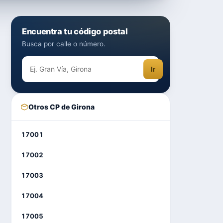
Encuentra tu código postal
Busca por calle o número.
Ir
Otros CP de Girona
17001
17002
17003
17004
17005