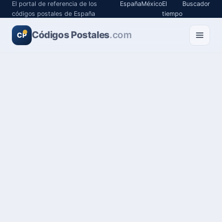
El portal de referencia de los
España
México
El
Buscador
códigos postales de España
tiempo
Códigos Postales
.com
CP