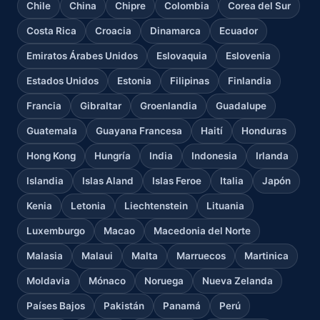
Chile
China
Chipre
Colombia
Corea del Sur
Costa Rica
Croacia
Dinamarca
Ecuador
Emiratos Árabes Unidos
Eslovaquia
Eslovenia
Estados Unidos
Estonia
Filipinas
Finlandia
Francia
Gibraltar
Groenlandia
Guadalupe
Guatemala
Guayana Francesa
Haití
Honduras
Hong Kong
Hungría
India
Indonesia
Irlanda
Islandia
Islas Aland
Islas Feroe
Italia
Japón
Kenia
Letonia
Liechtenstein
Lituania
Luxemburgo
Macao
Macedonia del Norte
Malasia
Malaui
Malta
Marruecos
Martinica
Moldavia
Mónaco
Noruega
Nueva Zelanda
Países Bajos
Pakistán
Panamá
Perú