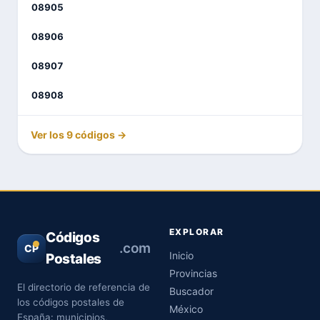
08905
08906
08907
08908
Ver los 9 códigos →
EXPLORAR
Códigos
.com
CP
Inicio
Postales
Provincias
El directorio de referencia de
Buscador
los códigos postales de
México
España: municipios,