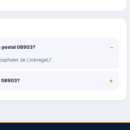
o postal 08903?
pitalet de Llobregat,l'.
al 08903?