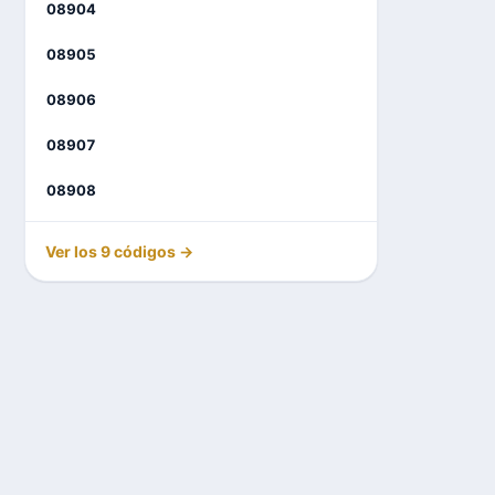
08904
08905
08906
08907
08908
Ver los 9 códigos →