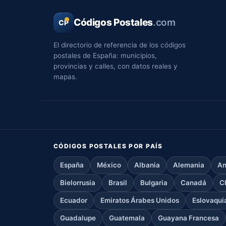
Códigos Postales
.com
CP
El directorio de referencia de los códigos
postales de España: municipios,
provincias y calles, con datos reales y
mapas.
CÓDIGOS POSTALES POR PAÍS
España
México
Albania
Alemania
An
Bielorrusia
Brasil
Bulgaria
Canadá
C
Ecuador
Emiratos Árabes Unidos
Eslovaqui
Guadalupe
Guatemala
Guayana Francesa