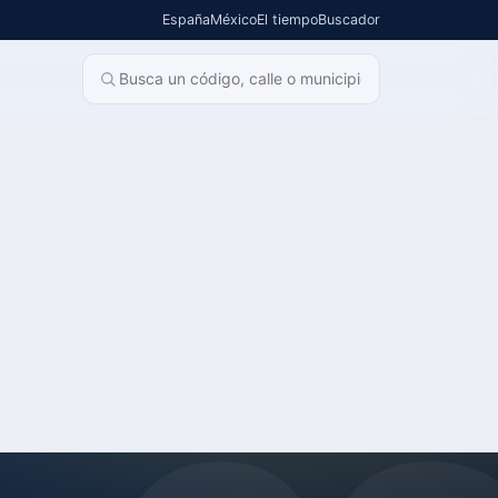
España
México
El tiempo
Buscador