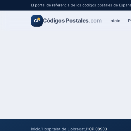
El portal de referencia de los códigos postales de Españ
Códigos Postales
.com
Inicio
P
CP
Inicio
/
Hospitalet de Llobregat,l'
/
CP 08903