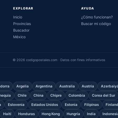
EXPLORAR
AYUDA
Inicio
¿Cómo funcionan?
Provincias
Buscar mi código
Buscador
México
© 2026 codigopostales.com · Datos con fines informativos
dorra
Argelia
Argentina
Australia
Austria
Azerbaiy
hequia
Chile
China
Chipre
Colombia
Corea del Sur
a
Eslovenia
Estados Unidos
Estonia
Filipinas
Finlan
Haití
Honduras
Hong Kong
Hungría
India
Indonesi