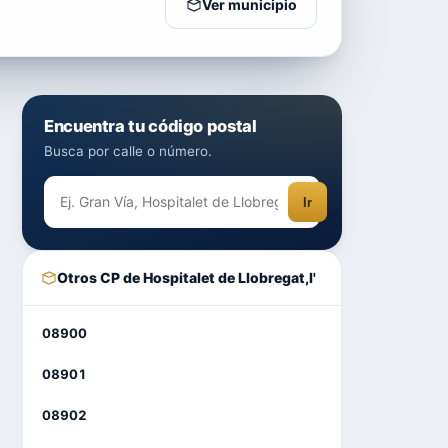
Ver municipio
Encuentra tu código postal
Busca por calle o número.
Ir
Otros CP de Hospitalet de Llobregat,l'
08900
08901
08902