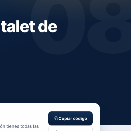
0
talet de
Copiar código
ión tienes todas las