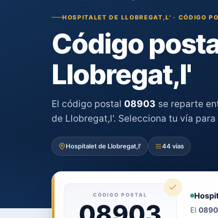
HOSPITALET DE LLOBREGAT,L' · CÓDIGO P
Código posta
Llobregat,l'
El código postal
08903
se reparte en
de Llobregat,l'. Selecciona tu vía para
Hospitalet de Llobregat,l'
44 vías
Hospit
CÓDIGO POSTAL
08903
El
0890