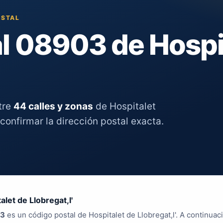
OSTAL
l 08903 de Hospi
tre
44 calles y zonas
de Hospitalet
 confirmar la dirección postal exacta.
alet de Llobregat,l'
3
es un código postal de Hospitalet de Llobregat,l'. A continuac