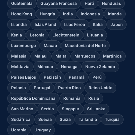
Guatemala
Guayana Francesa
Haití
Honduras
Hong Kong
Hungría
India
Indonesia
Irlanda
Islandia
Islas Aland
Islas Feroe
Italia
Japón
Kenia
Letonia
Liechtenstein
Lituania
Luxemburgo
Macao
Macedonia del Norte
Malasia
Malaui
Malta
Marruecos
Martinica
Moldavia
Mónaco
Noruega
Nueva Zelanda
Países Bajos
Pakistán
Panamá
Perú
Polonia
Portugal
Puerto Rico
Reino Unido
República Dominicana
Rumanía
Rusia
San Marino
Serbia
Singapur
Sri Lanka
Sudáfrica
Suecia
Suiza
Tailandia
Turquía
Ucrania
Uruguay