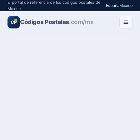
El portal de referencia de los códigos postales de
España
México
México
Códigos Postales
.com/mx
CP