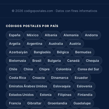
© 2026 codigopostales.com · Datos con fines informativos
CÓDIGOS POSTALES POR PAÍS
España
México
Albania
Alemania
Andorra
Argelia
Argentina
Australia
Austria
Azerbaiyán
Bangladés
Bélgica
Bermudas
Bielorrusia
Brasil
Bulgaria
Canadá
Chequia
Chile
China
Chipre
Colombia
Corea del Sur
Costa Rica
Croacia
Dinamarca
Ecuador
Emiratos Árabes Unidos
Eslovaquia
Eslovenia
Estados Unidos
Estonia
Filipinas
Finlandia
Francia
Gibraltar
Groenlandia
Guadalupe