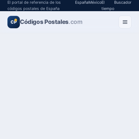
El portal de referencia de los
España
México
El
Buscador
códigos postales de España
tiempo
Códigos Postales
.com
CP