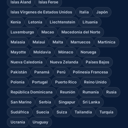
Islas Aland
Islas Feroe
Islas Vírgenes de Estados Unidos
Italia
Japón
Kenia
Letonia
Liechtenstein
Lituania
Luxemburgo
Macao
Macedonia del Norte
Malasia
Malaui
Malta
Marruecos
Martinica
Mayotte
Moldavia
Mónaco
Noruega
Nueva Caledonia
Nueva Zelanda
Países Bajos
Pakistán
Panamá
Perú
Polinesia Francesa
Polonia
Portugal
Puerto Rico
Reino Unido
República Dominicana
Reunión
Rumanía
Rusia
San Marino
Serbia
Singapur
Sri Lanka
Sudáfrica
Suecia
Suiza
Tailandia
Turquía
Ucrania
Uruguay