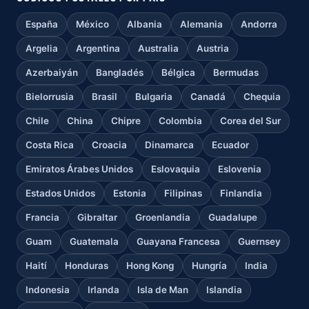
España
México
Albania
Alemania
Andorra
Argelia
Argentina
Australia
Austria
Azerbaiyán
Bangladés
Bélgica
Bermudas
Bielorrusia
Brasil
Bulgaria
Canadá
Chequia
Chile
China
Chipre
Colombia
Corea del Sur
Costa Rica
Croacia
Dinamarca
Ecuador
Emiratos Árabes Unidos
Eslovaquia
Eslovenia
Estados Unidos
Estonia
Filipinas
Finlandia
Francia
Gibraltar
Groenlandia
Guadalupe
Guam
Guatemala
Guayana Francesa
Guernsey
Haití
Honduras
Hong Kong
Hungría
India
Indonesia
Irlanda
Isla de Man
Islandia