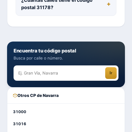
postal 31178?
Encuentra tu código postal
Busca por calle o número.
Ir
Otros CP de Navarra
31000
31016