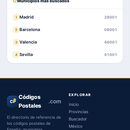
Municipios más buscados
Madrid
28001
1
Barcelona
08001
2
Valencia
46001
3
Sevilla
41001
4
EXPLORAR
Códigos
.com
CP
Inicio
Postales
Provincias
El directorio de referencia de
Buscador
los códigos postales de
México
España: municipios,