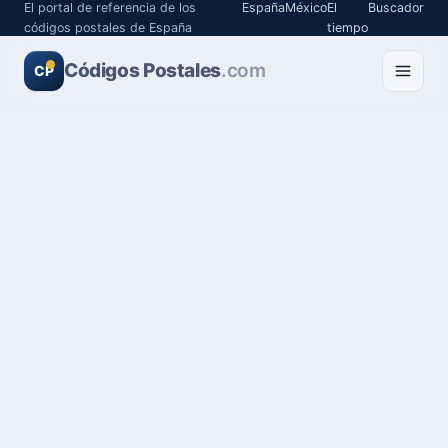
El portal de referencia de los
España
México
El
Buscador
códigos postales de España
tiempo
Códigos Postales
.com
CP