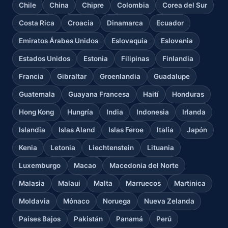
Chile
China
Chipre
Colombia
Corea del Sur
Costa Rica
Croacia
Dinamarca
Ecuador
Emiratos Árabes Unidos
Eslovaquia
Eslovenia
Estados Unidos
Estonia
Filipinas
Finlandia
Francia
Gibraltar
Groenlandia
Guadalupe
Guatemala
Guayana Francesa
Haití
Honduras
Hong Kong
Hungría
India
Indonesia
Irlanda
Islandia
Islas Aland
Islas Feroe
Italia
Japón
Kenia
Letonia
Liechtenstein
Lituania
Luxemburgo
Macao
Macedonia del Norte
Malasia
Malaui
Malta
Marruecos
Martinica
Moldavia
Mónaco
Noruega
Nueva Zelanda
Países Bajos
Pakistán
Panamá
Perú