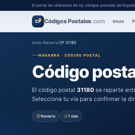
El portal de referencia de los códigos postales de Españ
Códigos Postales
.com
Inicio
P
CP
Inicio
/
Navarra
/
CP 31180
NAVARRA · CÓDIGO POSTAL
Código posta
El código postal
31180
se reparte ent
Selecciona tu vía para confirmar la di
Navarra
1 vías