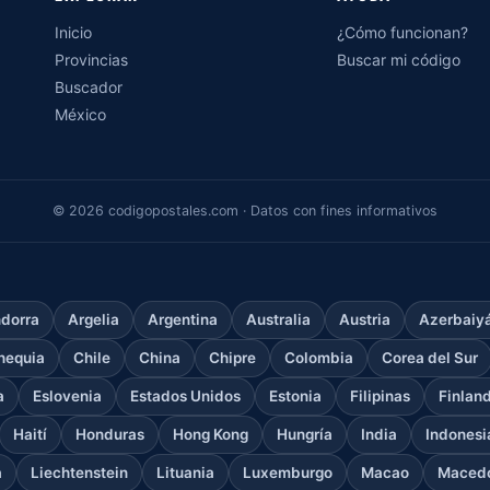
Inicio
¿Cómo funcionan?
Provincias
Buscar mi código
Buscador
México
© 2026 codigopostales.com · Datos con fines informativos
dorra
Argelia
Argentina
Australia
Austria
Azerbaiy
hequia
Chile
China
Chipre
Colombia
Corea del Sur
a
Eslovenia
Estados Unidos
Estonia
Filipinas
Finlan
Haití
Honduras
Hong Kong
Hungría
India
Indonesi
a
Liechtenstein
Lituania
Luxemburgo
Macao
Macedo