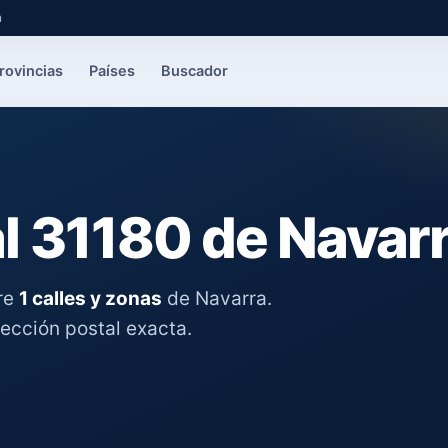
a
rovincias
Países
Buscador
l 31180 de Navar
re
1 calles y zonas
de Navarra.
rección postal exacta.