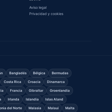
Aviso legal
Privacidad y cookies
án
Bangladés
Bélgica
Bermudas
Costa Rica
Croacia
Dinamarca
dia
Francia
Gibraltar
Groenlandia
a
Irlanda
Islandia
Islas Aland
nia del Norte
Malasia
Malaui
Malta