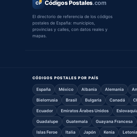
Códigos Postales
.com
CP
El directorio de referencia de los códigos
postales de España: municipios,
provincias y calles, con datos reales y
mapas.
CÓDIGOS POSTALES POR PAÍS
España
México
Albania
Alemania
An
Bielorrusia
Brasil
Bulgaria
Canadá
C
Ecuador
Emiratos Árabes Unidos
Eslovaqui
Guadalupe
Guatemala
Guayana Francesa
Islas Feroe
Italia
Japón
Kenia
Letoni