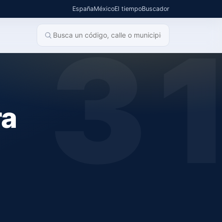
España
México
El tiempo
Buscador
3
ra