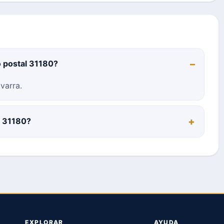
o postal 31180?
varra.
l 31180?
EXPLORAR
AYUDA