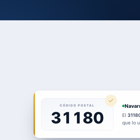
Navar
CÓDIGO POSTAL
31180
El
3118
que lo u