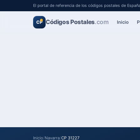
El portal de referencia de los códigos postales de Españ
Códigos Postales
.com
Inicio
P
CP
Inicio
/
Navarra
/
CP 31227