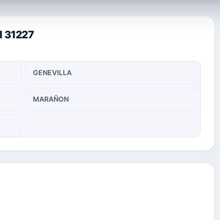
l 31227
GENEVILLA
MARAÑON