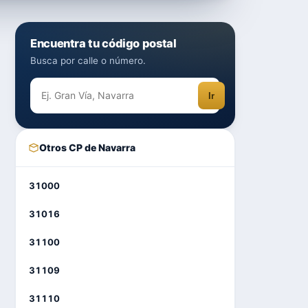
Encuentra tu código postal
Busca por calle o número.
Ir
Otros CP de Navarra
31000
31016
31100
31109
31110