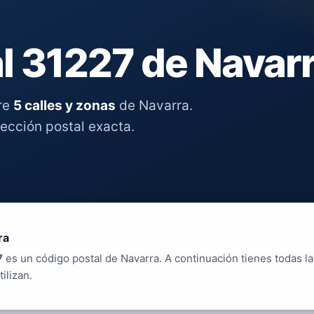
l 31227 de Navar
re
5 calles y zonas
de Navarra.
rección postal exacta.
ra
7
es un código postal de Navarra. A continuación tienes todas la
tilizan.