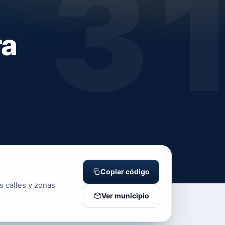
3
ra
Copiar código
s calles y zonas
Ver municipio