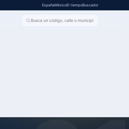
España
México
El tiempo
Buscador