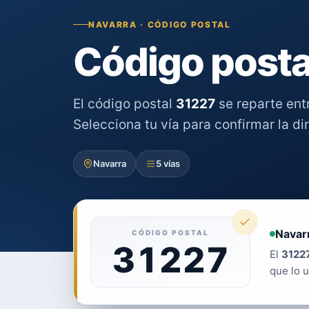
NAVARRA · CÓDIGO POSTAL
Código posta
El código postal
31227
se reparte ent
Selecciona tu vía para confirmar la di
Navarra
5 vías
Navar
CÓDIGO POSTAL
31227
El
3122
que lo u