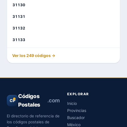
31130
31131
31132
31133
Ver los 249 códigos →
EXPLORAR
Códigos
.com
CP
Inicio
Postales
Provincias
El directorio de referencia de
Buscador
los códigos postales de
México