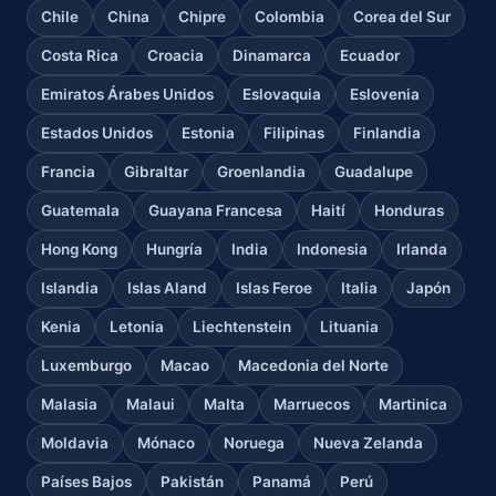
Chile
China
Chipre
Colombia
Corea del Sur
Costa Rica
Croacia
Dinamarca
Ecuador
Emiratos Árabes Unidos
Eslovaquia
Eslovenia
Estados Unidos
Estonia
Filipinas
Finlandia
Francia
Gibraltar
Groenlandia
Guadalupe
Guatemala
Guayana Francesa
Haití
Honduras
Hong Kong
Hungría
India
Indonesia
Irlanda
Islandia
Islas Aland
Islas Feroe
Italia
Japón
Kenia
Letonia
Liechtenstein
Lituania
Luxemburgo
Macao
Macedonia del Norte
Malasia
Malaui
Malta
Marruecos
Martinica
Moldavia
Mónaco
Noruega
Nueva Zelanda
Países Bajos
Pakistán
Panamá
Perú