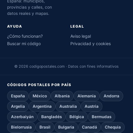
España: municipios,
provincias y calles, con
datos reales y mapas.
AYUDA
LEGAL
¿Cómo funcionan?
Aviso legal
Buscar mi código
Privacidad y cookies
© 2026 codigopostales.com · Datos con fines informativos
CÓDIGOS POSTALES POR PAÍS
España
México
Albania
Alemania
Andorra
Argelia
Argentina
Australia
Austria
Azerbaiyán
Bangladés
Bélgica
Bermudas
Bielorrusia
Brasil
Bulgaria
Canadá
Chequia