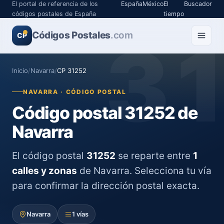
El portal de referencia de los
España
México
El
Buscador
códigos postales de España
tiempo
Códigos Postales
3
.com
CP
Inicio
/
Navarra
/
CP 31252
NAVARRA · CÓDIGO POSTAL
Código postal 31252 de
Navarra
El código postal
31252
se reparte entre
1
calles y zonas
de Navarra. Selecciona tu vía
para confirmar la dirección postal exacta.
Navarra
1 vías