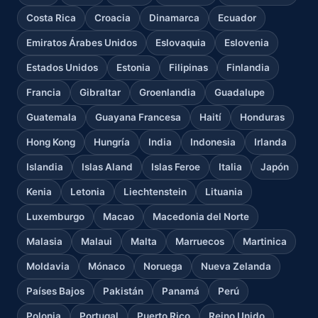
Costa Rica
Croacia
Dinamarca
Ecuador
Emiratos Árabes Unidos
Eslovaquia
Eslovenia
Estados Unidos
Estonia
Filipinas
Finlandia
Francia
Gibraltar
Groenlandia
Guadalupe
Guatemala
Guayana Francesa
Haití
Honduras
Hong Kong
Hungría
India
Indonesia
Irlanda
Islandia
Islas Aland
Islas Feroe
Italia
Japón
Kenia
Letonia
Liechtenstein
Lituania
Luxemburgo
Macao
Macedonia del Norte
Malasia
Malaui
Malta
Marruecos
Martinica
Moldavia
Mónaco
Noruega
Nueva Zelanda
Países Bajos
Pakistán
Panamá
Perú
Polonia
Portugal
Puerto Rico
Reino Unido