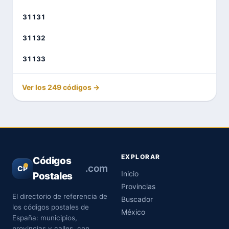
31131
31132
31133
Ver los 249 códigos →
EXPLORAR
Códigos
.com
CP
Inicio
Postales
Provincias
El directorio de referencia de
Buscador
los códigos postales de
México
España: municipios,
provincias y calles, con