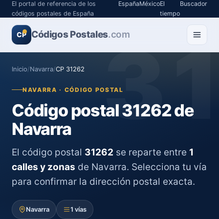
El portal de referencia de los
España
México
El
Buscador
códigos postales de España
tiempo
Códigos Postales
3
.com
CP
Inicio
/
Navarra
/
CP 31262
NAVARRA · CÓDIGO POSTAL
Código postal 31262 de
Navarra
El código postal
31262
se reparte entre
1
calles y zonas
de Navarra. Selecciona tu vía
para confirmar la dirección postal exacta.
Navarra
1 vías