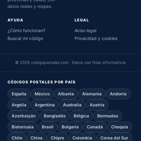
datos reales y mapas.
AYUDA
LEGAL
¿Cómo funcionan?
Aviso legal
Buscar mi código
Privacidad y cookies
© 2026 codigopostales.com · Datos con fines informativos
CÓDIGOS POSTALES POR PAÍS
España
México
Albania
Alemania
Andorra
Argelia
Argentina
Australia
Austria
Azerbaiyán
Bangladés
Bélgica
Bermudas
Bielorrusia
Brasil
Bulgaria
Canadá
Chequia
Chile
China
Chipre
Colombia
Corea del Sur