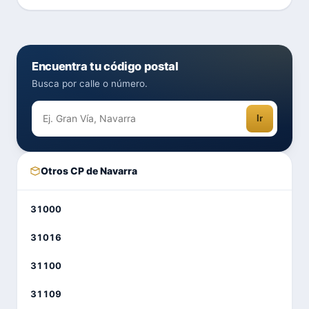
Encuentra tu código postal
Busca por calle o número.
Ir
Otros CP de Navarra
31000
31016
31100
31109