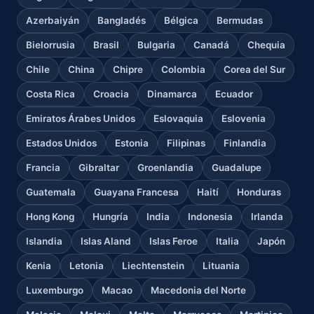
Azerbaiyán
Bangladés
Bélgica
Bermudas
Bielorrusia
Brasil
Bulgaria
Canadá
Chequia
Chile
China
Chipre
Colombia
Corea del Sur
Costa Rica
Croacia
Dinamarca
Ecuador
Emiratos Árabes Unidos
Eslovaquia
Eslovenia
Estados Unidos
Estonia
Filipinas
Finlandia
Francia
Gibraltar
Groenlandia
Guadalupe
Guatemala
Guayana Francesa
Haití
Honduras
Hong Kong
Hungría
India
Indonesia
Irlanda
Islandia
Islas Aland
Islas Feroe
Italia
Japón
Kenia
Letonia
Liechtenstein
Lituania
Luxemburgo
Macao
Macedonia del Norte