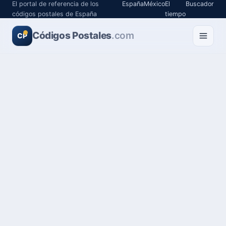
El portal de referencia de los
España
México
El
Buscador
códigos postales de España
tiempo
Códigos Postales
.com
CP