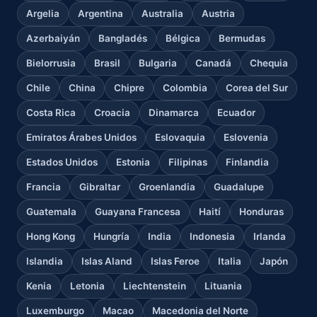
Argelia
Argentina
Australia
Austria
Azerbaiyán
Bangladés
Bélgica
Bermudas
Bielorrusia
Brasil
Bulgaria
Canadá
Chequia
Chile
China
Chipre
Colombia
Corea del Sur
Costa Rica
Croacia
Dinamarca
Ecuador
Emiratos Árabes Unidos
Eslovaquia
Eslovenia
Estados Unidos
Estonia
Filipinas
Finlandia
Francia
Gibraltar
Groenlandia
Guadalupe
Guatemala
Guayana Francesa
Haití
Honduras
Hong Kong
Hungría
India
Indonesia
Irlanda
Islandia
Islas Aland
Islas Feroe
Italia
Japón
Kenia
Letonia
Liechtenstein
Lituania
Luxemburgo
Macao
Macedonia del Norte