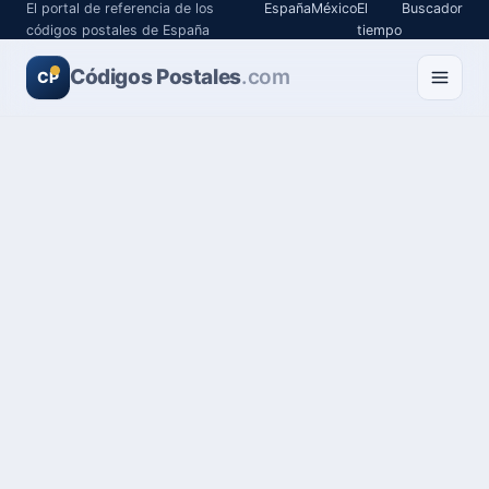
El portal de referencia de los
España
México
El
Buscador
códigos postales de España
tiempo
Códigos Postales
.com
CP