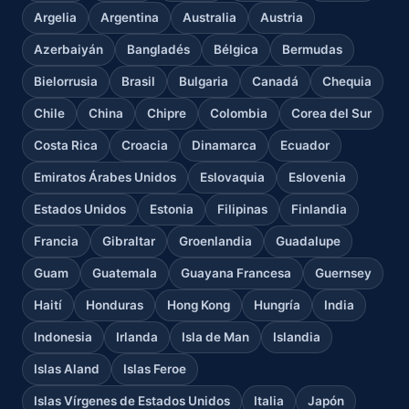
Argelia
Argentina
Australia
Austria
Azerbaiyán
Bangladés
Bélgica
Bermudas
Bielorrusia
Brasil
Bulgaria
Canadá
Chequia
Chile
China
Chipre
Colombia
Corea del Sur
Costa Rica
Croacia
Dinamarca
Ecuador
Emiratos Árabes Unidos
Eslovaquia
Eslovenia
Estados Unidos
Estonia
Filipinas
Finlandia
Francia
Gibraltar
Groenlandia
Guadalupe
Guam
Guatemala
Guayana Francesa
Guernsey
Haití
Honduras
Hong Kong
Hungría
India
Indonesia
Irlanda
Isla de Man
Islandia
Islas Aland
Islas Feroe
Islas Vírgenes de Estados Unidos
Italia
Japón