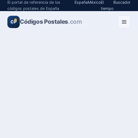
El portal de referencia de los
España
México
El
Buscador
códigos postales de España
tiempo
Códigos Postales
.com
CP