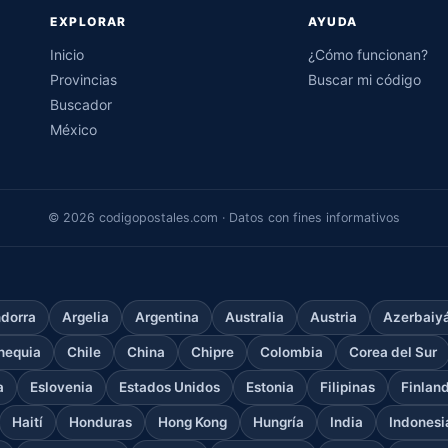
EXPLORAR
AYUDA
Inicio
¿Cómo funcionan?
Provincias
Buscar mi código
Buscador
México
© 2026 codigopostales.com · Datos con fines informativos
dorra
Argelia
Argentina
Australia
Austria
Azerbaiy
hequia
Chile
China
Chipre
Colombia
Corea del Sur
a
Eslovenia
Estados Unidos
Estonia
Filipinas
Finlan
Haití
Honduras
Hong Kong
Hungría
India
Indonesi