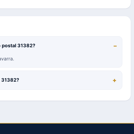
o postal 31382?
varra.
al 31382?