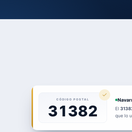
Navar
CÓDIGO POSTAL
31382
El
3138
que lo u