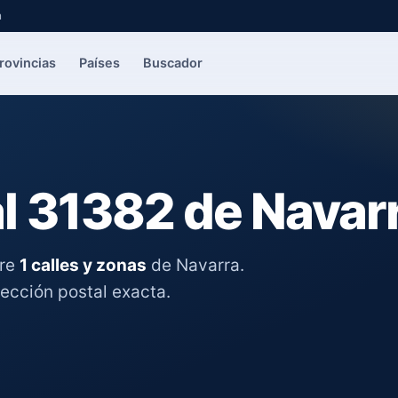
a
rovincias
Países
Buscador
l 31382 de Navar
tre
1 calles y zonas
de Navarra.
rección postal exacta.