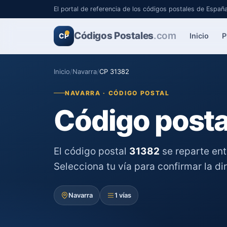
El portal de referencia de los códigos postales de Españ
Códigos Postales
.com
Inicio
P
CP
Inicio
/
Navarra
/
CP 31382
NAVARRA · CÓDIGO POSTAL
Código posta
El código postal
31382
se reparte en
Selecciona tu vía para confirmar la di
Navarra
1 vías