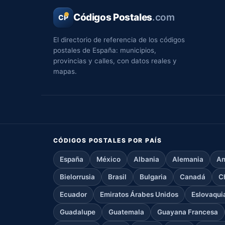
Códigos Postales
.com
CP
El directorio de referencia de los códigos
postales de España: municipios,
provincias y calles, con datos reales y
mapas.
CÓDIGOS POSTALES POR PAÍS
España
México
Albania
Alemania
An
Bielorrusia
Brasil
Bulgaria
Canadá
C
Ecuador
Emiratos Árabes Unidos
Eslovaqui
Guadalupe
Guatemala
Guayana Francesa