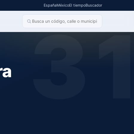
España
México
El tiempo
Buscador
3
ra