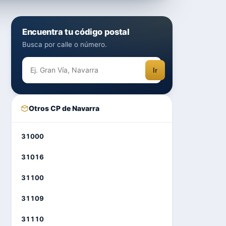
Encuentra tu código postal
Busca por calle o número.
Ir
Otros CP de Navarra
31000
31016
31100
31109
31110