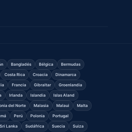
án
Bangladés
Bélgica
Bermudas
Costa Rica
Croacia
Dinamarca
dia
Francia
Gibraltar
Groenlandia
a
Irlanda
Islandia
Islas Aland
nia del Norte
Malasia
Malaui
Malta
amá
Perú
Polonia
Portugal
Sri Lanka
Sudáfrica
Suecia
Suiza