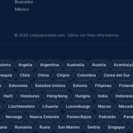
Buscador
México
© 2026 codigopostales.com · Datos con fines informativos
dorra
Argelia
Argentina
Australia
Austria
Azerbaiy
hequia
Chile
China
Chipre
Colombia
Corea del Sur
a
Eslovenia
Estados Unidos
Estonia
Filipinas
Finlan
Haití
Honduras
Hong Kong
Hungría
India
Indonesi
a
Liechtenstein
Lituania
Luxemburgo
Macao
Macedo
Noruega
Nueva Zelanda
Países Bajos
Pakistán
Pan
cana
Rumanía
Rusia
San Marino
Serbia
Singapur