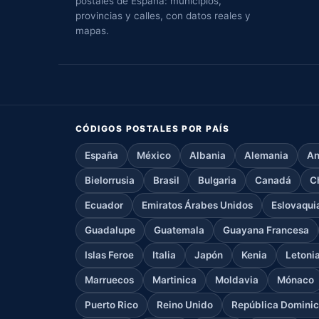
postales de España: municipios,
provincias y calles, con datos reales y
mapas.
CÓDIGOS POSTALES POR PAÍS
España
México
Albania
Alemania
An
Bielorrusia
Brasil
Bulgaria
Canadá
C
Ecuador
Emiratos Árabes Unidos
Eslovaqui
Guadalupe
Guatemala
Guayana Francesa
Islas Feroe
Italia
Japón
Kenia
Letoni
Marruecos
Martinica
Moldavia
Mónaco
Puerto Rico
Reino Unido
República Domini