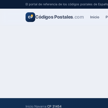
El portal de referencia de los códigos postales de Españ
Códigos Postales
.com
Inicio
P
CP
Inicio
/
Navarra
/
CP 31454