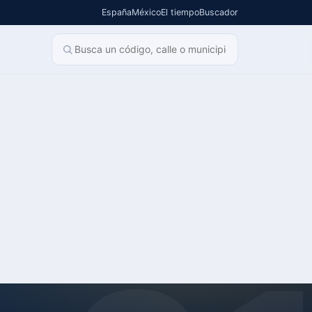
España
México
El tiempo
Buscador