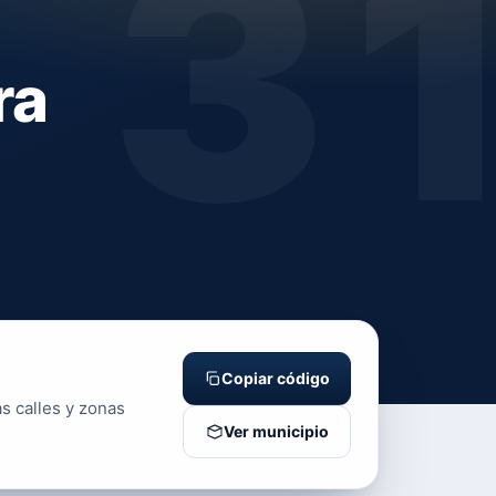
3
ra
Copiar código
s calles y zonas
Ver municipio