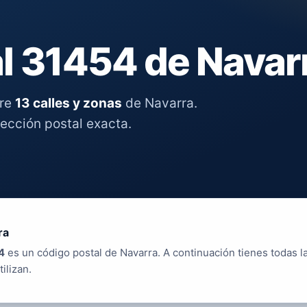
l 31454 de Navar
tre
13 calles y zonas
de Navarra.
rección postal exacta.
ra
4
es un código postal de Navarra. A continuación tienes todas la
tilizan.