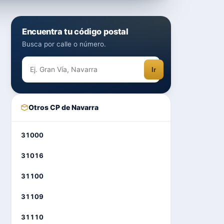
Encuentra tu código postal
Busca por calle o número.
Ir
Otros CP de Navarra
31000
31016
31100
31109
31110