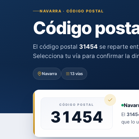
NAVARRA · CÓDIGO POSTAL
Código posta
El código postal
31454
se reparte en
Selecciona tu vía para confirmar la di
Navarra
13 vías
Navar
CÓDIGO POSTAL
31454
El
3145
que lo u