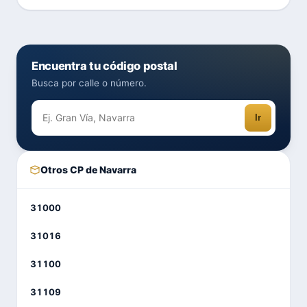
Encuentra tu código postal
Busca por calle o número.
Ir
Otros CP de Navarra
31000
31016
31100
31109