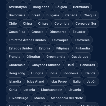
Azerbaiyán
Bangladés
Bélgica
Bermudas
Bielorrusia
Brasil
Bulgaria
Canadá
Chequia
Chile
China
Chipre
Colombia
Corea del Sur
Costa Rica
Croacia
Dinamarca
Ecuador
Emiratos Árabes Unidos
Eslovaquia
Eslovenia
Estados Unidos
Estonia
Filipinas
Finlandia
Francia
Gibraltar
Groenlandia
Guadalupe
Guatemala
Guayana Francesa
Haití
Honduras
Hong Kong
Hungría
India
Indonesia
Irlanda
Islandia
Islas Aland
Islas Feroe
Italia
Japón
Kenia
Letonia
Liechtenstein
Lituania
Luxemburgo
Macao
Macedonia del Norte