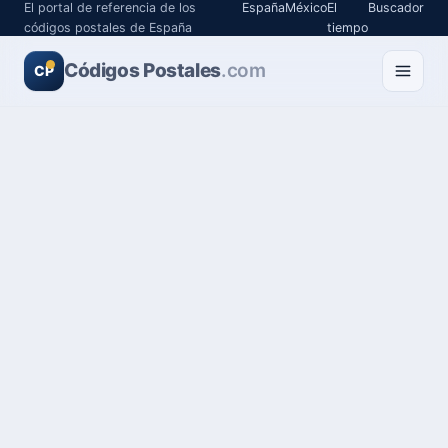
El portal de referencia de los
España
México
El
Buscador
códigos postales de España
tiempo
Códigos Postales
.com
CP