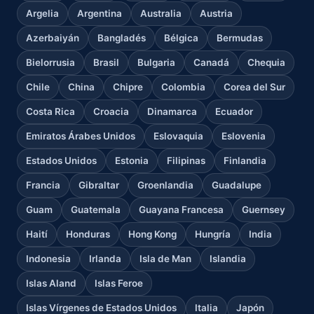
Argelia
Argentina
Australia
Austria
Azerbaiyán
Bangladés
Bélgica
Bermudas
Bielorrusia
Brasil
Bulgaria
Canadá
Chequia
Chile
China
Chipre
Colombia
Corea del Sur
Costa Rica
Croacia
Dinamarca
Ecuador
Emiratos Árabes Unidos
Eslovaquia
Eslovenia
Estados Unidos
Estonia
Filipinas
Finlandia
Francia
Gibraltar
Groenlandia
Guadalupe
Guam
Guatemala
Guayana Francesa
Guernsey
Haití
Honduras
Hong Kong
Hungría
India
Indonesia
Irlanda
Isla de Man
Islandia
Islas Aland
Islas Feroe
Islas Vírgenes de Estados Unidos
Italia
Japón