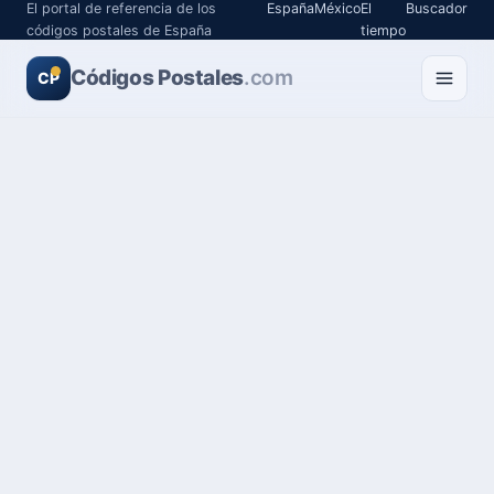
El portal de referencia de los
España
México
El
Buscador
códigos postales de España
tiempo
Códigos Postales
.com
CP