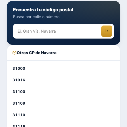
Encuentra tu código postal
Busca por calle o número.
Ir
Otros CP de Navarra
31000
31016
31100
31109
31110
31119