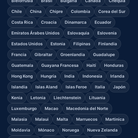
Bielorrusia
Brasil
Bulgaria
Canadá
Chequia
Chile
China
Chipre
Colombia
Corea del Sur
Costa Rica
Croacia
Dinamarca
Ecuador
Emiratos Árabes Unidos
Eslovaquia
Eslovenia
Estados Unidos
Estonia
Filipinas
Finlandia
Francia
Gibraltar
Groenlandia
Guadalupe
Guatemala
Guayana Francesa
Haití
Honduras
Hong Kong
Hungría
India
Indonesia
Irlanda
Islandia
Islas Aland
Islas Feroe
Italia
Japón
Kenia
Letonia
Liechtenstein
Lituania
Luxemburgo
Macao
Macedonia del Norte
Malasia
Malaui
Malta
Marruecos
Martinica
Moldavia
Mónaco
Noruega
Nueva Zelanda