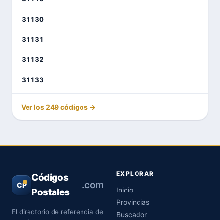
31130
31131
31132
31133
Ver los 249 códigos →
EXPLORAR
Códigos
.com
CP
Inicio
Postales
Provincias
El directorio de referencia de
Buscador