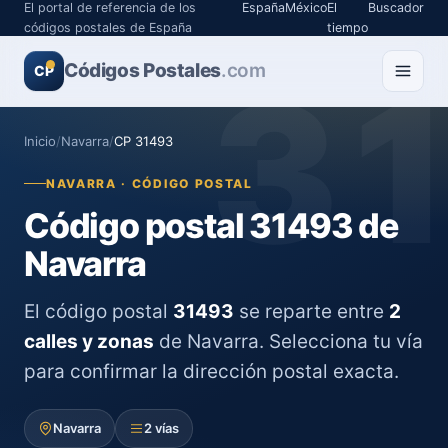
El portal de referencia de los
España
México
El
Buscador
códigos postales de España
tiempo
Códigos Postales
3
.com
CP
Inicio
/
Navarra
/
CP 31493
NAVARRA · CÓDIGO POSTAL
Código postal 31493 de
Navarra
El código postal
31493
se reparte entre
2
calles y zonas
de Navarra. Selecciona tu vía
para confirmar la dirección postal exacta.
Navarra
2 vías