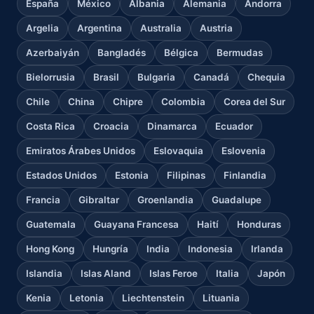
España
México
Albania
Alemania
Andorra
Argelia
Argentina
Australia
Austria
Azerbaiyán
Bangladés
Bélgica
Bermudas
Bielorrusia
Brasil
Bulgaria
Canadá
Chequia
Chile
China
Chipre
Colombia
Corea del Sur
Costa Rica
Croacia
Dinamarca
Ecuador
Emiratos Árabes Unidos
Eslovaquia
Eslovenia
Estados Unidos
Estonia
Filipinas
Finlandia
Francia
Gibraltar
Groenlandia
Guadalupe
Guatemala
Guayana Francesa
Haití
Honduras
Hong Kong
Hungría
India
Indonesia
Irlanda
Islandia
Islas Aland
Islas Feroe
Italia
Japón
Kenia
Letonia
Liechtenstein
Lituania