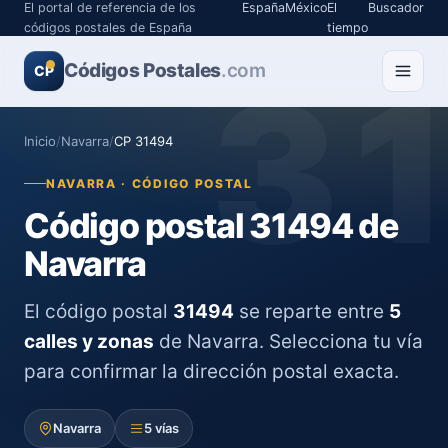
El portal de referencia de los
España
México
El
Buscador
códigos postales de España
tiempo
Códigos Postales
3
.com
CP
Inicio
/
Navarra
/
CP 31494
NAVARRA · CÓDIGO POSTAL
Código postal 31494 de
Navarra
El código postal
31494
se reparte entre
5
calles y zonas
de Navarra. Selecciona tu vía
para confirmar la dirección postal exacta.
Navarra
5 vías