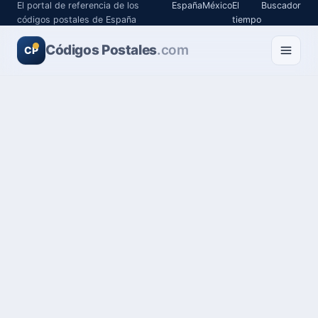
El portal de referencia de los
España
México
El
Buscador
códigos postales de España
tiempo
Códigos Postales
.com
CP