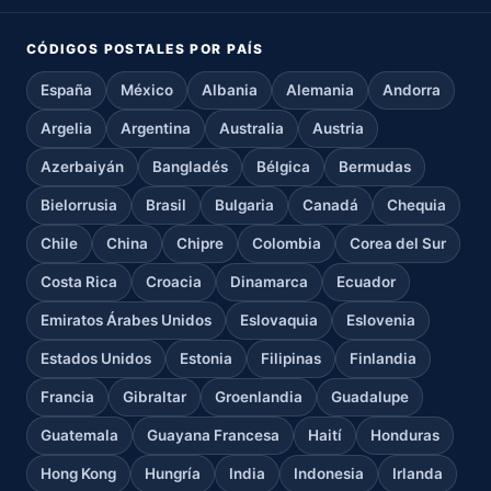
CÓDIGOS POSTALES POR PAÍS
España
México
Albania
Alemania
Andorra
Argelia
Argentina
Australia
Austria
Azerbaiyán
Bangladés
Bélgica
Bermudas
Bielorrusia
Brasil
Bulgaria
Canadá
Chequia
Chile
China
Chipre
Colombia
Corea del Sur
Costa Rica
Croacia
Dinamarca
Ecuador
Emiratos Árabes Unidos
Eslovaquia
Eslovenia
Estados Unidos
Estonia
Filipinas
Finlandia
Francia
Gibraltar
Groenlandia
Guadalupe
Guatemala
Guayana Francesa
Haití
Honduras
Hong Kong
Hungría
India
Indonesia
Irlanda