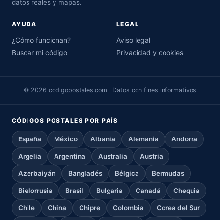
datos reales y mapas.
AYUDA
LEGAL
¿Cómo funcionan?
Aviso legal
Buscar mi código
Privacidad y cookies
© 2026 codigopostales.com · Datos con fines informativos
CÓDIGOS POSTALES POR PAÍS
España
México
Albania
Alemania
Andorra
Argelia
Argentina
Australia
Austria
Azerbaiyán
Bangladés
Bélgica
Bermudas
Bielorrusia
Brasil
Bulgaria
Canadá
Chequia
Chile
China
Chipre
Colombia
Corea del Sur