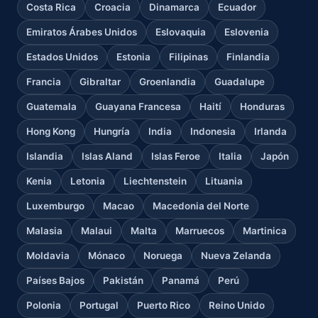
Costa Rica
Croacia
Dinamarca
Ecuador
Emiratos Árabes Unidos
Eslovaquia
Eslovenia
Estados Unidos
Estonia
Filipinas
Finlandia
Francia
Gibraltar
Groenlandia
Guadalupe
Guatemala
Guayana Francesa
Haití
Honduras
Hong Kong
Hungría
India
Indonesia
Irlanda
Islandia
Islas Aland
Islas Feroe
Italia
Japón
Kenia
Letonia
Liechtenstein
Lituania
Luxemburgo
Macao
Macedonia del Norte
Malasia
Malaui
Malta
Marruecos
Martinica
Moldavia
Mónaco
Noruega
Nueva Zelanda
Países Bajos
Pakistán
Panamá
Perú
Polonia
Portugal
Puerto Rico
Reino Unido