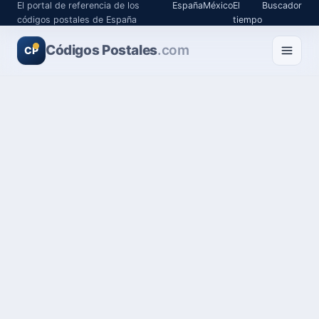
El portal de referencia de los
España
México
El
Buscador
códigos postales de España
tiempo
Códigos Postales
.com
CP