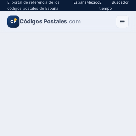
El portal de referencia de los
España
México
El
Buscador
códigos postales de España
tiempo
Códigos Postales
.com
CP