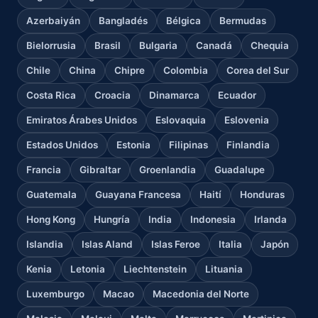
Azerbaiyán
Bangladés
Bélgica
Bermudas
Bielorrusia
Brasil
Bulgaria
Canadá
Chequia
Chile
China
Chipre
Colombia
Corea del Sur
Costa Rica
Croacia
Dinamarca
Ecuador
Emiratos Árabes Unidos
Eslovaquia
Eslovenia
Estados Unidos
Estonia
Filipinas
Finlandia
Francia
Gibraltar
Groenlandia
Guadalupe
Guatemala
Guayana Francesa
Haití
Honduras
Hong Kong
Hungría
India
Indonesia
Irlanda
Islandia
Islas Aland
Islas Feroe
Italia
Japón
Kenia
Letonia
Liechtenstein
Lituania
Luxemburgo
Macao
Macedonia del Norte