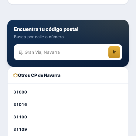
Encuentra tu código postal
Busca por calle o número.
Ir
Otros CP de Navarra
31000
31016
31100
31109