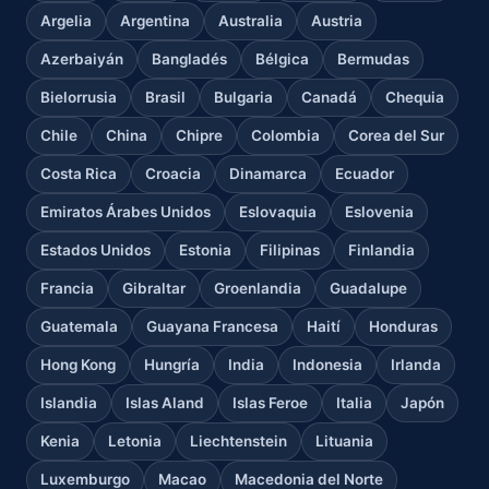
Argelia
Argentina
Australia
Austria
Azerbaiyán
Bangladés
Bélgica
Bermudas
Bielorrusia
Brasil
Bulgaria
Canadá
Chequia
Chile
China
Chipre
Colombia
Corea del Sur
Costa Rica
Croacia
Dinamarca
Ecuador
Emiratos Árabes Unidos
Eslovaquia
Eslovenia
Estados Unidos
Estonia
Filipinas
Finlandia
Francia
Gibraltar
Groenlandia
Guadalupe
Guatemala
Guayana Francesa
Haití
Honduras
Hong Kong
Hungría
India
Indonesia
Irlanda
Islandia
Islas Aland
Islas Feroe
Italia
Japón
Kenia
Letonia
Liechtenstein
Lituania
Luxemburgo
Macao
Macedonia del Norte