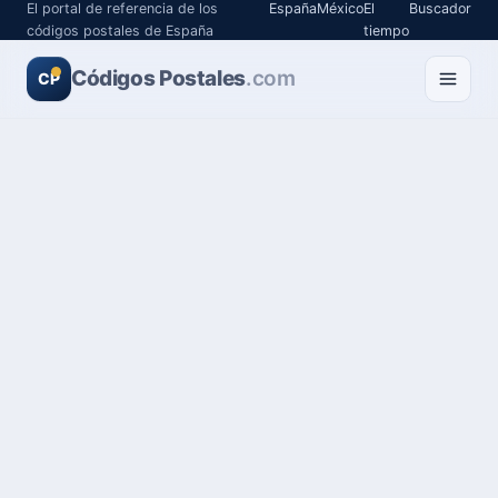
El portal de referencia de los
España
México
El
Buscador
códigos postales de España
tiempo
Códigos Postales
.com
CP