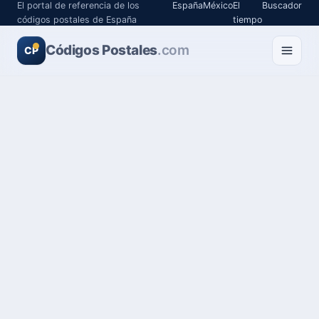
El portal de referencia de los
España
México
El
Buscador
códigos postales de España
tiempo
Códigos Postales
.com
CP