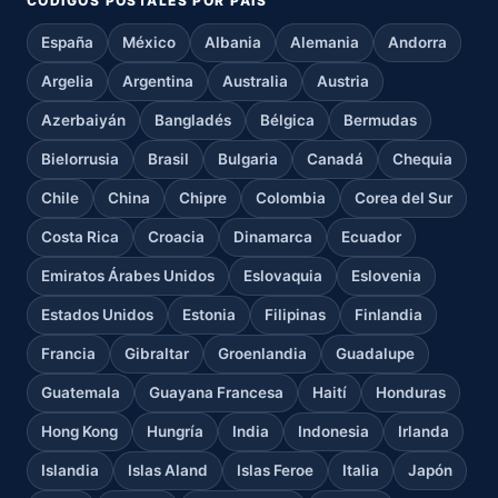
CÓDIGOS POSTALES POR PAÍS
España
México
Albania
Alemania
Andorra
Argelia
Argentina
Australia
Austria
Azerbaiyán
Bangladés
Bélgica
Bermudas
Bielorrusia
Brasil
Bulgaria
Canadá
Chequia
Chile
China
Chipre
Colombia
Corea del Sur
Costa Rica
Croacia
Dinamarca
Ecuador
Emiratos Árabes Unidos
Eslovaquia
Eslovenia
Estados Unidos
Estonia
Filipinas
Finlandia
Francia
Gibraltar
Groenlandia
Guadalupe
Guatemala
Guayana Francesa
Haití
Honduras
Hong Kong
Hungría
India
Indonesia
Irlanda
Islandia
Islas Aland
Islas Feroe
Italia
Japón