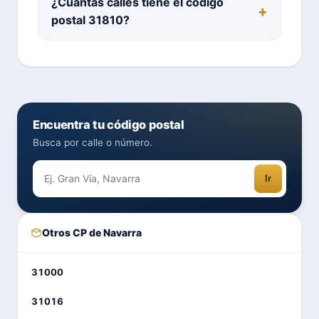
¿Cuántas calles tiene el código
postal 31810?
Encuentra tu código postal
Busca por calle o número.
Ir
Otros CP de Navarra
31000
31016