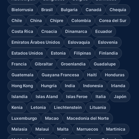
Bielorrusia
Brasil
Bulgaria
Canadá
Chequia
Chile
China
Chipre
Colombia
Corea del Sur
Costa Rica
Croacia
Dinamarca
Ecuador
Emiratos Árabes Unidos
Eslovaquia
Eslovenia
Estados Unidos
Estonia
Filipinas
Finlandia
Francia
Gibraltar
Groenlandia
Guadalupe
Guatemala
Guayana Francesa
Haití
Honduras
Hong Kong
Hungría
India
Indonesia
Irlanda
Islandia
Islas Aland
Islas Feroe
Italia
Japón
Kenia
Letonia
Liechtenstein
Lituania
Luxemburgo
Macao
Macedonia del Norte
Malasia
Malaui
Malta
Marruecos
Martinica