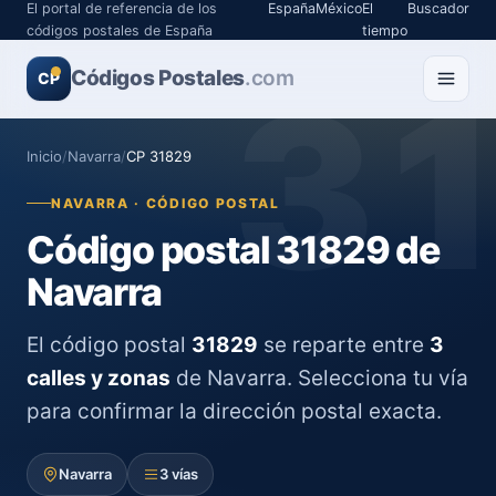
El portal de referencia de los
España
México
El
Buscador
códigos postales de España
tiempo
Códigos Postales
3
.com
CP
Inicio
/
Navarra
/
CP 31829
NAVARRA · CÓDIGO POSTAL
Código postal 31829 de
Navarra
El código postal
31829
se reparte entre
3
calles y zonas
de Navarra. Selecciona tu vía
para confirmar la dirección postal exacta.
Navarra
3 vías