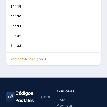
31119
31130
31131
31132
31133
Ver los 249 códigos →
EXPLORAR
Códigos
.com
CP
Inicio
Postales
Provincias