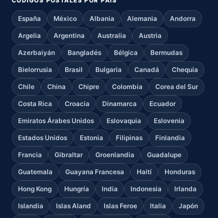
CÓDIGOS POSTALES POR PAÍS
España
México
Albania
Alemania
Andorra
Argelia
Argentina
Australia
Austria
Azerbaiyán
Bangladés
Bélgica
Bermudas
Bielorrusia
Brasil
Bulgaria
Canadá
Chequia
Chile
China
Chipre
Colombia
Corea del Sur
Costa Rica
Croacia
Dinamarca
Ecuador
Emiratos Árabes Unidos
Eslovaquia
Eslovenia
Estados Unidos
Estonia
Filipinas
Finlandia
Francia
Gibraltar
Groenlandia
Guadalupe
Guatemala
Guayana Francesa
Haití
Honduras
Hong Kong
Hungría
India
Indonesia
Irlanda
Islandia
Islas Aland
Islas Feroe
Italia
Japón