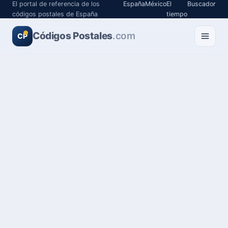
El portal de referencia de los
España
México
El
Buscador
códigos postales de España
tiempo
Códigos Postales
.com
CP