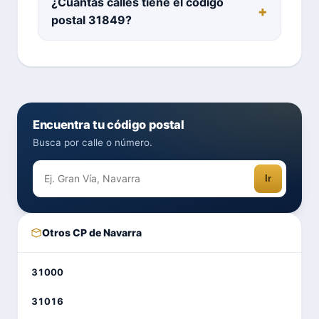
¿Cuántas calles tiene el código
postal 31849?
Encuentra tu código postal
Busca por calle o número.
Ir
Otros CP de Navarra
31000
31016