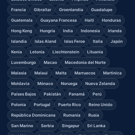
Francia
Gibraltar
Groenlandia
Guadalupe
Guatemala
Guayana Francesa
Haití
Honduras
Hong Kong
Hungría
India
Indonesia
Irlanda
Islandia
Islas Aland
Islas Feroe
Italia
Japón
Kenia
Letonia
Liechtenstein
Lituania
Luxemburgo
Macao
Macedonia del Norte
Malasia
Malaui
Malta
Marruecos
Martinica
Moldavia
Mónaco
Noruega
Nueva Zelanda
Países Bajos
Pakistán
Panamá
Perú
Polonia
Portugal
Puerto Rico
Reino Unido
República Dominicana
Rumanía
Rusia
San Marino
Serbia
Singapur
Sri Lanka