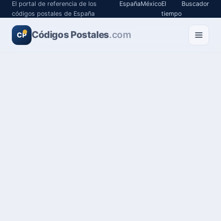
El portal de referencia de los
España
México
El
Buscador
códigos postales de España
tiempo
Códigos Postales
.com
CP