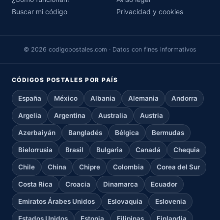
Buscar mi código
Privacidad y cookies
© 2026 codigopostales.com · Datos con fines informativos
CÓDIGOS POSTALES POR PAÍS
España
México
Albania
Alemania
Andorra
Argelia
Argentina
Australia
Austria
Azerbaiyán
Bangladés
Bélgica
Bermudas
Bielorrusia
Brasil
Bulgaria
Canadá
Chequia
Chile
China
Chipre
Colombia
Corea del Sur
Costa Rica
Croacia
Dinamarca
Ecuador
Emiratos Árabes Unidos
Eslovaquia
Eslovenia
Estados Unidos
Estonia
Filipinas
Finlandia