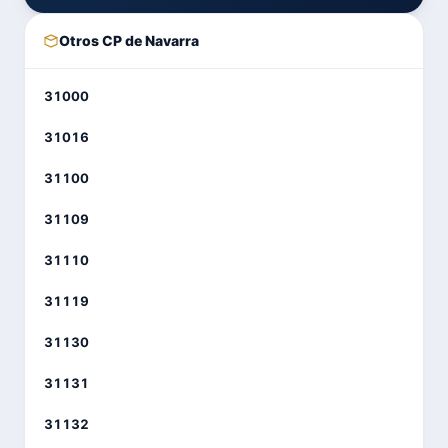
Otros CP de Navarra
31000
31016
31100
31109
31110
31119
31130
31131
31132