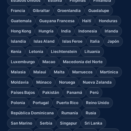
Estados Unidos
Estonia
Filipinas
Finlandia
Francia
Gibraltar
Groenlandia
Guadalupe
Guatemala
Guayana Francesa
Haití
Honduras
Hong Kong
Hungría
India
Indonesia
Irlanda
Islandia
Islas Aland
Islas Feroe
Italia
Japón
Kenia
Letonia
Liechtenstein
Lituania
Luxemburgo
Macao
Macedonia del Norte
Malasia
Malaui
Malta
Marruecos
Martinica
Moldavia
Mónaco
Noruega
Nueva Zelanda
Países Bajos
Pakistán
Panamá
Perú
Polonia
Portugal
Puerto Rico
Reino Unido
República Dominicana
Rumanía
Rusia
San Marino
Serbia
Singapur
Sri Lanka