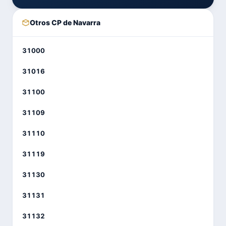
Otros CP de Navarra
31000
31016
31100
31109
31110
31119
31130
31131
31132