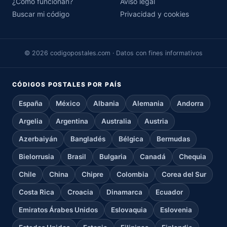
¿Cómo funcionan?
Aviso legal
Buscar mi código
Privacidad y cookies
© 2026 codigopostales.com · Datos con fines informativos
CÓDIGOS POSTALES POR PAÍS
España
México
Albania
Alemania
Andorra
Argelia
Argentina
Australia
Austria
Azerbaiyán
Bangladés
Bélgica
Bermudas
Bielorrusia
Brasil
Bulgaria
Canadá
Chequia
Chile
China
Chipre
Colombia
Corea del Sur
Costa Rica
Croacia
Dinamarca
Ecuador
Emiratos Árabes Unidos
Eslovaquia
Eslovenia