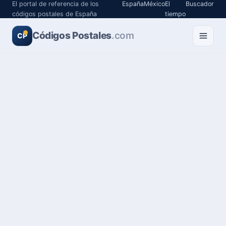
El portal de referencia de los
España
México
El
Buscador
códigos postales de España
tiempo
Códigos Postales
.com
CP