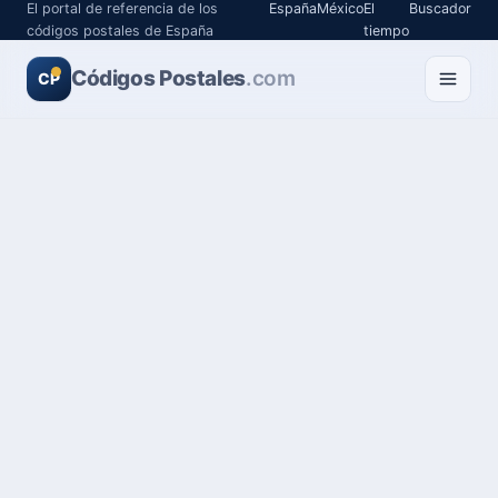
El portal de referencia de los
España
México
El
Buscador
códigos postales de España
tiempo
Códigos Postales
.com
CP