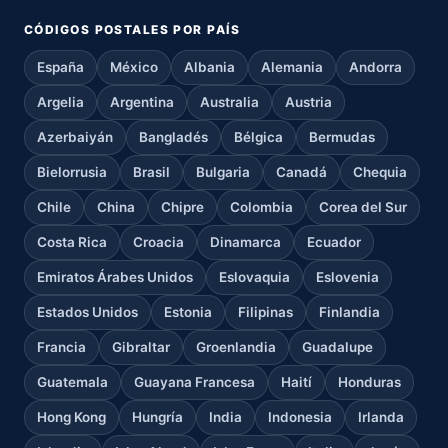
CÓDIGOS POSTALES POR PAÍS
España
México
Albania
Alemania
Andorra
Argelia
Argentina
Australia
Austria
Azerbaiyán
Bangladés
Bélgica
Bermudas
Bielorrusia
Brasil
Bulgaria
Canadá
Chequia
Chile
China
Chipre
Colombia
Corea del Sur
Costa Rica
Croacia
Dinamarca
Ecuador
Emiratos Árabes Unidos
Eslovaquia
Eslovenia
Estados Unidos
Estonia
Filipinas
Finlandia
Francia
Gibraltar
Groenlandia
Guadalupe
Guatemala
Guayana Francesa
Haití
Honduras
Hong Kong
Hungría
India
Indonesia
Irlanda