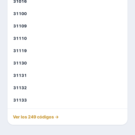
31016
31100
31109
31110
31119
31130
31131
31132
31133
Ver los 249 códigos →