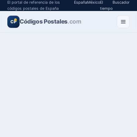
El portal de referencia de los
España
México
El
Buscador
códigos postales de España
tiempo
Códigos Postales
.com
CP