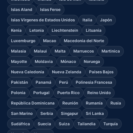
Islas Aland
Islas Feroe
Islas Vírgenes de Estados Unidos
Italia
Japón
Kenia
Letonia
Liechtenstein
Lituania
Luxemburgo
Macao
Macedonia del Norte
Malasia
Malaui
Malta
Marruecos
Martinica
Mayotte
Moldavia
Mónaco
Noruega
Nueva Caledonia
Nueva Zelanda
Países Bajos
Pakistán
Panamá
Perú
Polinesia Francesa
Polonia
Portugal
Puerto Rico
Reino Unido
República Dominicana
Reunión
Rumanía
Rusia
San Marino
Serbia
Singapur
Sri Lanka
Sudáfrica
Suecia
Suiza
Tailandia
Turquía