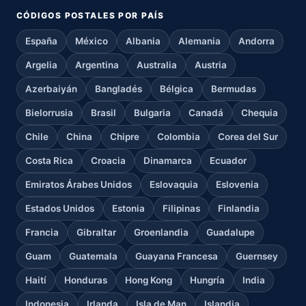
CÓDIGOS POSTALES POR PAÍS
España
México
Albania
Alemania
Andorra
Argelia
Argentina
Australia
Austria
Azerbaiyán
Bangladés
Bélgica
Bermudas
Bielorrusia
Brasil
Bulgaria
Canadá
Chequia
Chile
China
Chipre
Colombia
Corea del Sur
Costa Rica
Croacia
Dinamarca
Ecuador
Emiratos Árabes Unidos
Eslovaquia
Eslovenia
Estados Unidos
Estonia
Filipinas
Finlandia
Francia
Gibraltar
Groenlandia
Guadalupe
Guam
Guatemala
Guayana Francesa
Guernsey
Haití
Honduras
Hong Kong
Hungría
India
Indonesia
Irlanda
Isla de Man
Islandia