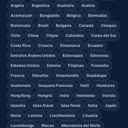
Argelia
Argentina
Australia
Austria
Azerbaiyán
Bangladés
Bélgica
Bermudas
Bielorrusia
Brasil
Bulgaria
Canadá
Chequia
Chile
China
Chipre
Colombia
Corea del Sur
Costa Rica
Croacia
Dinamarca
Ecuador
Emiratos Árabes Unidos
Eslovaquia
Eslovenia
Estados Unidos
Estonia
Filipinas
Finlandia
Francia
Gibraltar
Groenlandia
Guadalupe
Guatemala
Guayana Francesa
Haití
Honduras
Hong Kong
Hungría
India
Indonesia
Irlanda
Islandia
Islas Aland
Islas Feroe
Italia
Japón
Kenia
Letonia
Liechtenstein
Lituania
Luxemburgo
Macao
Macedonia del Norte