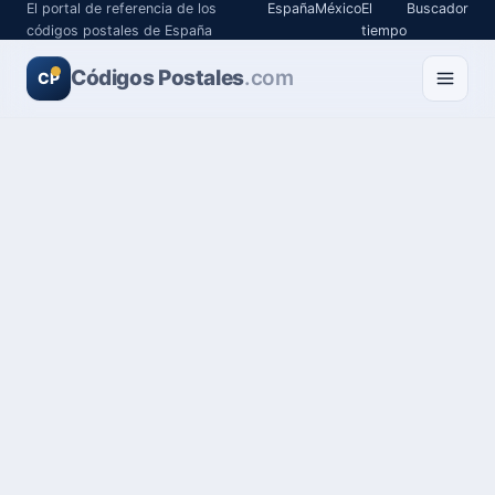
El portal de referencia de los
España
México
El
Buscador
códigos postales de España
tiempo
Códigos Postales
.com
CP