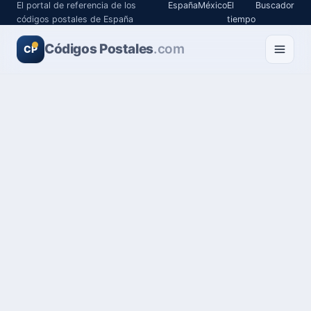
El portal de referencia de los
España
México
El
Buscador
códigos postales de España
tiempo
Códigos Postales
.com
CP