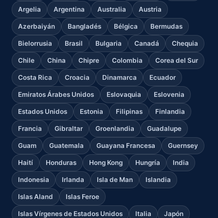
Argelia
Argentina
Australia
Austria
Azerbaiyán
Bangladés
Bélgica
Bermudas
Bielorrusia
Brasil
Bulgaria
Canadá
Chequia
Chile
China
Chipre
Colombia
Corea del Sur
Costa Rica
Croacia
Dinamarca
Ecuador
Emiratos Árabes Unidos
Eslovaquia
Eslovenia
Estados Unidos
Estonia
Filipinas
Finlandia
Francia
Gibraltar
Groenlandia
Guadalupe
Guam
Guatemala
Guayana Francesa
Guernsey
Haití
Honduras
Hong Kong
Hungría
India
Indonesia
Irlanda
Isla de Man
Islandia
Islas Aland
Islas Feroe
Islas Vírgenes de Estados Unidos
Italia
Japón