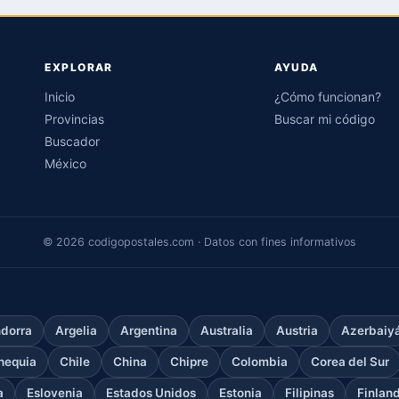
EXPLORAR
AYUDA
Inicio
¿Cómo funcionan?
Provincias
Buscar mi código
Buscador
México
© 2026 codigopostales.com · Datos con fines informativos
dorra
Argelia
Argentina
Australia
Austria
Azerbaiy
hequia
Chile
China
Chipre
Colombia
Corea del Sur
a
Eslovenia
Estados Unidos
Estonia
Filipinas
Finlan