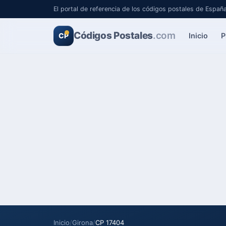
El portal de referencia de los códigos postales de Españ
Códigos Postales
.com
Inicio
P
CP
Inicio
/
Girona
/
CP 17404