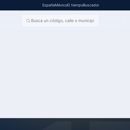
España
México
El tiempo
Buscador