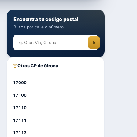
Encuentra tu código postal
Busca por calle o número.
Ir
Otros CP de Girona
17000
17100
17110
17111
17113