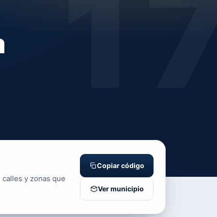
1
a
Copiar código
 calles y zonas que
Ver municipio