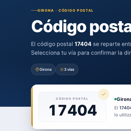
GIRONA · CÓDIGO POSTAL
Código posta
El código postal
17404
se reparte en
Selecciona tu vía para confirmar la di
Girona
3 vías
Giron
CÓDIGO POSTAL
17404
El
1740
lo utiliz