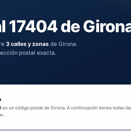
l 17404 de Giron
tre
3 calles y zonas
de Girona.
rección postal exacta.
a
4
es un código postal de Girona. A continuación tienes todas las
an.