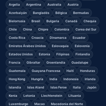
Argelia
Argentina
Australia
Austria
Azerbaiyán
Bangladés
Bélgica
Bermudas
Bielorrusia
Brasil
Bulgaria
Canadá
Chequia
Chile
China
Chipre
Colombia
Corea del Sur
Costa Rica
Croacia
Dinamarca
Ecuador
Emiratos Árabes Unidos
Eslovaquia
Eslovenia
Estados Unidos
Estonia
Filipinas
Finlandia
Francia
Gibraltar
Groenlandia
Guadalupe
Guatemala
Guayana Francesa
Haití
Honduras
Hong Kong
Hungría
India
Indonesia
Irlanda
Islandia
Islas Aland
Islas Feroe
Italia
Japón
Kenia
Letonia
Liechtenstein
Lituania
Luxemburgo
Macao
Macedonia del Norte