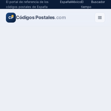
El portal de referencia de los
España
México
El
Buscador
códigos postales de España
tiempo
Códigos Postales
.com
CP