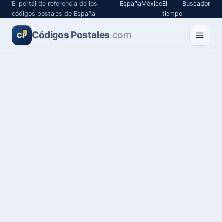
El portal de referencia de los
España
México
El
Buscador
códigos postales de España
tiempo
Códigos Postales
.com
CP