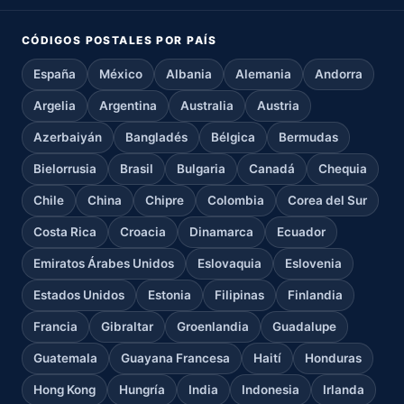
CÓDIGOS POSTALES POR PAÍS
España
México
Albania
Alemania
Andorra
Argelia
Argentina
Australia
Austria
Azerbaiyán
Bangladés
Bélgica
Bermudas
Bielorrusia
Brasil
Bulgaria
Canadá
Chequia
Chile
China
Chipre
Colombia
Corea del Sur
Costa Rica
Croacia
Dinamarca
Ecuador
Emiratos Árabes Unidos
Eslovaquia
Eslovenia
Estados Unidos
Estonia
Filipinas
Finlandia
Francia
Gibraltar
Groenlandia
Guadalupe
Guatemala
Guayana Francesa
Haití
Honduras
Hong Kong
Hungría
India
Indonesia
Irlanda