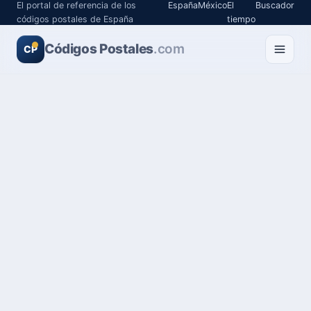
El portal de referencia de los
España
México
El
Buscador
códigos postales de España
tiempo
Códigos Postales
.com
CP