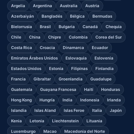
Argelia
Argentina
Australia
Austria
Azerbaiyán
Bangladés
Bélgica
Bermudas
Bielorrusia
Brasil
Bulgaria
Canadá
Chequia
Chile
China
Chipre
Colombia
Corea del Sur
Costa Rica
Croacia
Dinamarca
Ecuador
Emiratos Árabes Unidos
Eslovaquia
Eslovenia
Estados Unidos
Estonia
Filipinas
Finlandia
Francia
Gibraltar
Groenlandia
Guadalupe
Guatemala
Guayana Francesa
Haití
Honduras
Hong Kong
Hungría
India
Indonesia
Irlanda
Islandia
Islas Aland
Islas Feroe
Italia
Japón
Kenia
Letonia
Liechtenstein
Lituania
Luxemburgo
Macao
Macedonia del Norte