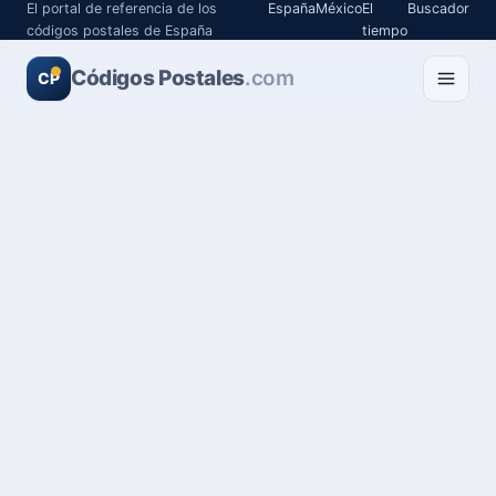
El portal de referencia de los
España
México
El
Buscador
códigos postales de España
tiempo
Códigos Postales
.com
CP