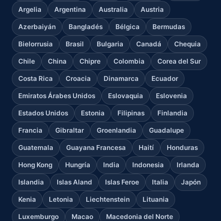
Argelia
Argentina
Australia
Austria
Azerbaiyán
Bangladés
Bélgica
Bermudas
Bielorrusia
Brasil
Bulgaria
Canadá
Chequia
Chile
China
Chipre
Colombia
Corea del Sur
Costa Rica
Croacia
Dinamarca
Ecuador
Emiratos Árabes Unidos
Eslovaquia
Eslovenia
Estados Unidos
Estonia
Filipinas
Finlandia
Francia
Gibraltar
Groenlandia
Guadalupe
Guatemala
Guayana Francesa
Haití
Honduras
Hong Kong
Hungría
India
Indonesia
Irlanda
Islandia
Islas Aland
Islas Feroe
Italia
Japón
Kenia
Letonia
Liechtenstein
Lituania
Luxemburgo
Macao
Macedonia del Norte