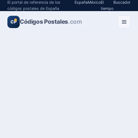
El portal de referencia de los
España
México
El
Buscador
códigos postales de España
tiempo
Códigos Postales
.com
CP