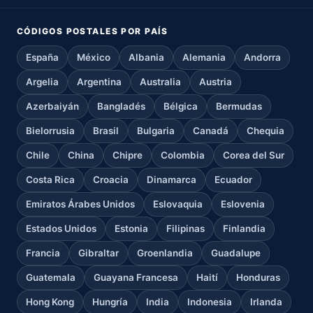
CÓDIGOS POSTALES POR PAÍS
España
México
Albania
Alemania
Andorra
Argelia
Argentina
Australia
Austria
Azerbaiyán
Bangladés
Bélgica
Bermudas
Bielorrusia
Brasil
Bulgaria
Canadá
Chequia
Chile
China
Chipre
Colombia
Corea del Sur
Costa Rica
Croacia
Dinamarca
Ecuador
Emiratos Árabes Unidos
Eslovaquia
Eslovenia
Estados Unidos
Estonia
Filipinas
Finlandia
Francia
Gibraltar
Groenlandia
Guadalupe
Guatemala
Guayana Francesa
Haití
Honduras
Hong Kong
Hungría
India
Indonesia
Irlanda