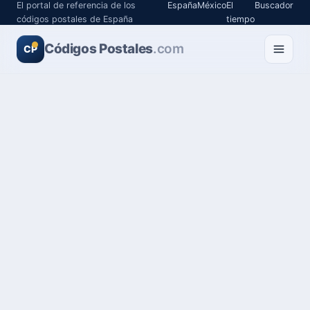
El portal de referencia de los
España
México
El
Buscador
códigos postales de España
tiempo
Códigos Postales
.com
CP