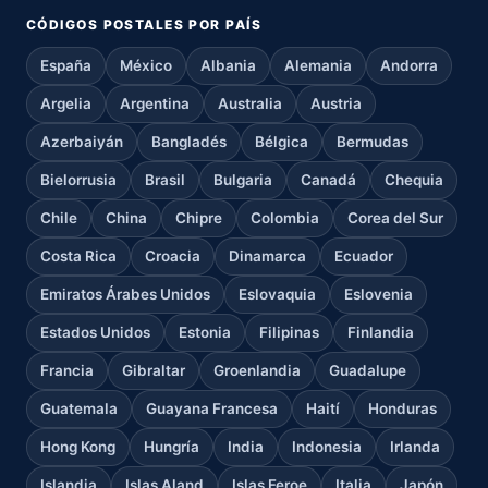
CÓDIGOS POSTALES POR PAÍS
España
México
Albania
Alemania
Andorra
Argelia
Argentina
Australia
Austria
Azerbaiyán
Bangladés
Bélgica
Bermudas
Bielorrusia
Brasil
Bulgaria
Canadá
Chequia
Chile
China
Chipre
Colombia
Corea del Sur
Costa Rica
Croacia
Dinamarca
Ecuador
Emiratos Árabes Unidos
Eslovaquia
Eslovenia
Estados Unidos
Estonia
Filipinas
Finlandia
Francia
Gibraltar
Groenlandia
Guadalupe
Guatemala
Guayana Francesa
Haití
Honduras
Hong Kong
Hungría
India
Indonesia
Irlanda
Islandia
Islas Aland
Islas Feroe
Italia
Japón