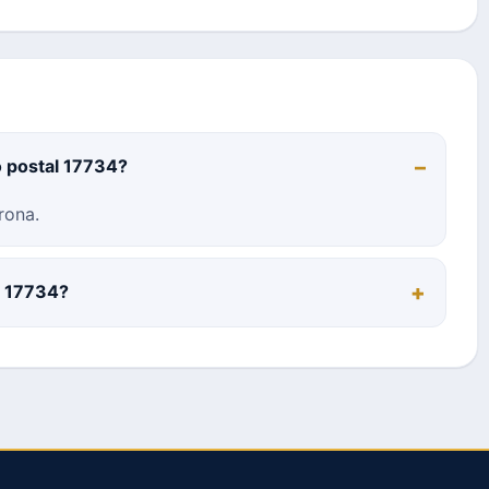
o postal 17734?
rona.
l 17734?