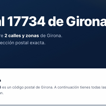
l 17734 de Giron
re
2 calles y zonas
de Girona.
rección postal exacta.
a
4
es un código postal de Girona. A continuación tienes todas las
an.