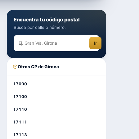
Encuentra tu código postal
Busca por calle o número.
Ir
Otros CP de Girona
17000
17100
17110
17111
17113