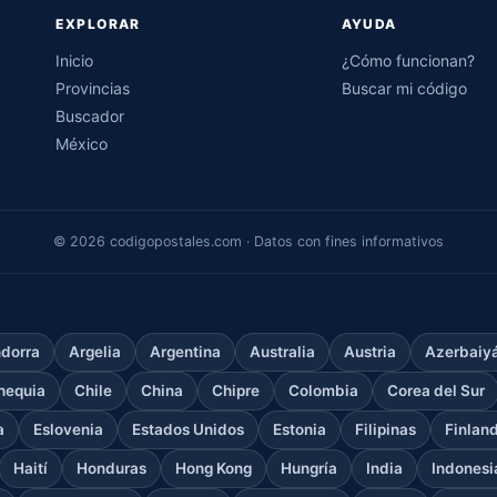
EXPLORAR
AYUDA
Inicio
¿Cómo funcionan?
Provincias
Buscar mi código
Buscador
México
© 2026 codigopostales.com · Datos con fines informativos
dorra
Argelia
Argentina
Australia
Austria
Azerbaiy
hequia
Chile
China
Chipre
Colombia
Corea del Sur
a
Eslovenia
Estados Unidos
Estonia
Filipinas
Finlan
Haití
Honduras
Hong Kong
Hungría
India
Indonesi