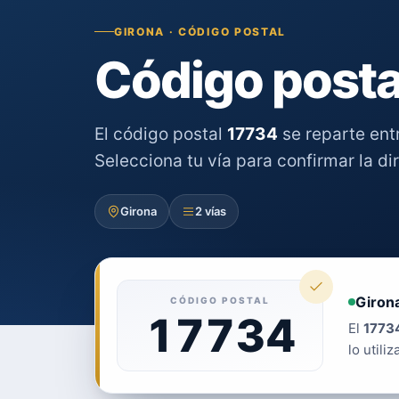
GIRONA · CÓDIGO POSTAL
Código posta
El código postal
17734
se reparte ent
Selecciona tu vía para confirmar la di
Girona
2 vías
Giron
CÓDIGO POSTAL
17734
El
1773
lo utiliz