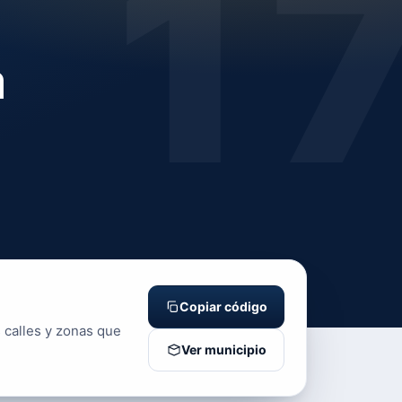
1
a
Copiar código
 calles y zonas que
Ver municipio