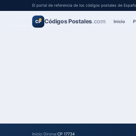
El portal de referencia de los códigos postales de Españ
Códigos Postales
.com
Inicio
P
CP
Inicio
/
Girona
/
CP 17734