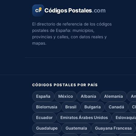
Códigos Postales
.com
CP
El directorio de referencia de los códigos
postales de España: municipios,
provincias y calles, con datos reales y
mapas.
CÓDIGOS POSTALES POR PAÍS
España
México
Albania
Alemania
An
Bielorrusia
Brasil
Bulgaria
Canadá
C
Ecuador
Emiratos Árabes Unidos
Eslovaqui
Guadalupe
Guatemala
Guayana Francesa