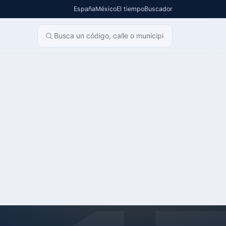
España
México
El tiempo
Buscador