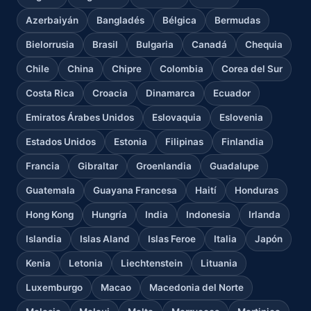
Azerbaiyán
Bangladés
Bélgica
Bermudas
Bielorrusia
Brasil
Bulgaria
Canadá
Chequia
Chile
China
Chipre
Colombia
Corea del Sur
Costa Rica
Croacia
Dinamarca
Ecuador
Emiratos Árabes Unidos
Eslovaquia
Eslovenia
Estados Unidos
Estonia
Filipinas
Finlandia
Francia
Gibraltar
Groenlandia
Guadalupe
Guatemala
Guayana Francesa
Haití
Honduras
Hong Kong
Hungría
India
Indonesia
Irlanda
Islandia
Islas Aland
Islas Feroe
Italia
Japón
Kenia
Letonia
Liechtenstein
Lituania
Luxemburgo
Macao
Macedonia del Norte