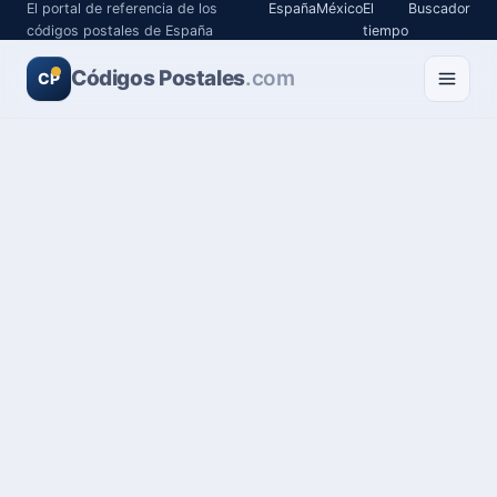
El portal de referencia de los
España
México
El
Buscador
códigos postales de España
tiempo
Códigos Postales
.com
CP