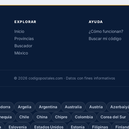
EXPLORAR
AYUDA
Inicio
¿Cómo funcionan?
Provincias
Buscar mi código
Buscador
México
© 2026 codigopostales.com · Datos con fines informativos
dorra
Argelia
Argentina
Australia
Austria
Azerbaiy
hequia
Chile
China
Chipre
Colombia
Corea del Sur
a
Eslovenia
Estados Unidos
Estonia
Filipinas
Finlan