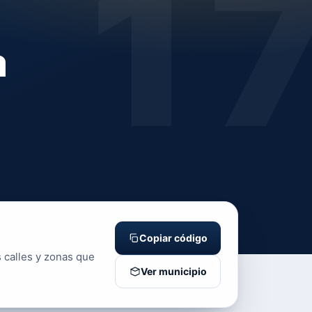
1
a
Copiar código
s calles y zonas que
Ver municipio