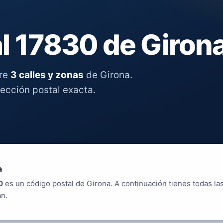
l 17830 de Giron
tre
3 calles y zonas
de Girona.
rección postal exacta.
a
0
es un código postal de Girona. A continuación tienes todas la
an.