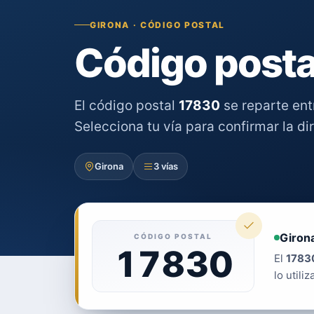
GIRONA · CÓDIGO POSTAL
Código posta
El código postal
17830
se reparte en
Selecciona tu vía para confirmar la di
Girona
3 vías
Giron
CÓDIGO POSTAL
17830
El
1783
lo utiliz