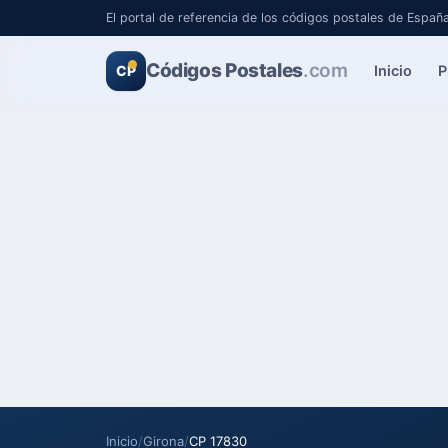
El portal de referencia de los códigos postales de Españ
Códigos Postales
.com
Inicio
P
CP
Inicio
/
Girona
/
CP 17830