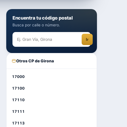
Encuentra tu código postal
Busca por calle o número.
Ir
Otros CP de Girona
17000
17100
17110
17111
17113