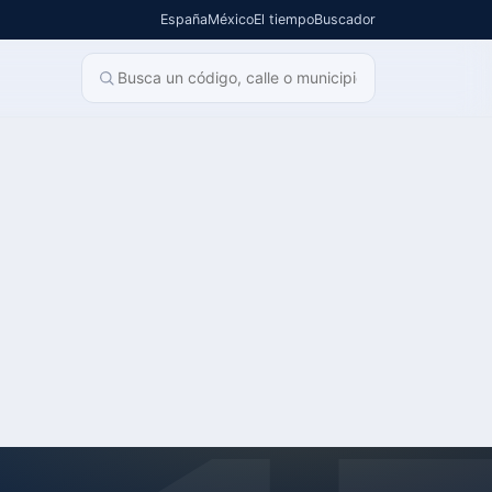
España
México
El tiempo
Buscador