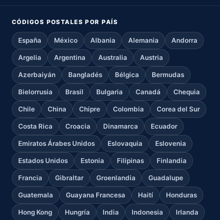
CÓDIGOS POSTALES POR PAÍS
España
México
Albania
Alemania
Andorra
Argelia
Argentina
Australia
Austria
Azerbaiyán
Bangladés
Bélgica
Bermudas
Bielorrusia
Brasil
Bulgaria
Canadá
Chequia
Chile
China
Chipre
Colombia
Corea del Sur
Costa Rica
Croacia
Dinamarca
Ecuador
Emiratos Árabes Unidos
Eslovaquia
Eslovenia
Estados Unidos
Estonia
Filipinas
Finlandia
Francia
Gibraltar
Groenlandia
Guadalupe
Guatemala
Guayana Francesa
Haití
Honduras
Hong Kong
Hungría
India
Indonesia
Irlanda