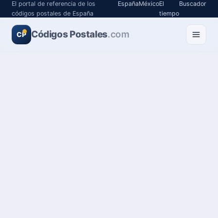
El portal de referencia de los
España
México
El
Buscador
códigos postales de España
tiempo
Códigos Postales
.com
CP