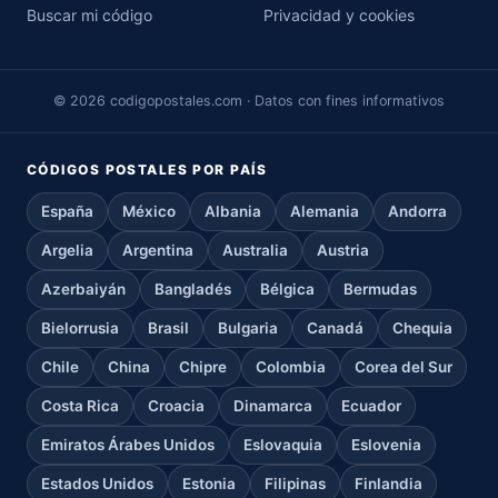
Buscar mi código
Privacidad y cookies
© 2026 codigopostales.com · Datos con fines informativos
CÓDIGOS POSTALES POR PAÍS
España
México
Albania
Alemania
Andorra
Argelia
Argentina
Australia
Austria
Azerbaiyán
Bangladés
Bélgica
Bermudas
Bielorrusia
Brasil
Bulgaria
Canadá
Chequia
Chile
China
Chipre
Colombia
Corea del Sur
Costa Rica
Croacia
Dinamarca
Ecuador
Emiratos Árabes Unidos
Eslovaquia
Eslovenia
Estados Unidos
Estonia
Filipinas
Finlandia