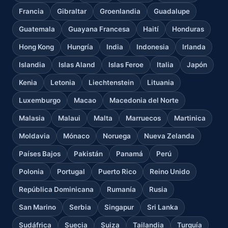
Francia
Gibraltar
Groenlandia
Guadalupe
Guatemala
Guayana Francesa
Haití
Honduras
Hong Kong
Hungría
India
Indonesia
Irlanda
Islandia
Islas Aland
Islas Feroe
Italia
Japón
Kenia
Letonia
Liechtenstein
Lituania
Luxemburgo
Macao
Macedonia del Norte
Malasia
Malaui
Malta
Marruecos
Martinica
Moldavia
Mónaco
Noruega
Nueva Zelanda
Países Bajos
Pakistán
Panamá
Perú
Polonia
Portugal
Puerto Rico
Reino Unido
República Dominicana
Rumanía
Rusia
San Marino
Serbia
Singapur
Sri Lanka
Sudáfrica
Suecia
Suiza
Tailandia
Turquía