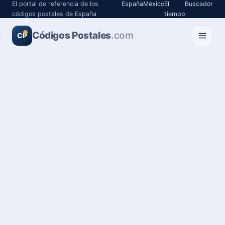
El portal de referencia de los
España
México
El
Buscador
códigos postales de España
tiempo
Códigos Postales
.com
CP